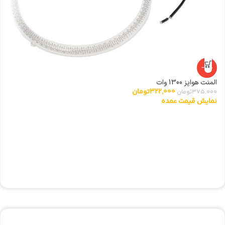
-14%
المنت هواپز 1300 وات
322,000
تومان
375,000
تومان
نمایش قیمت عمده
شی
0
ن