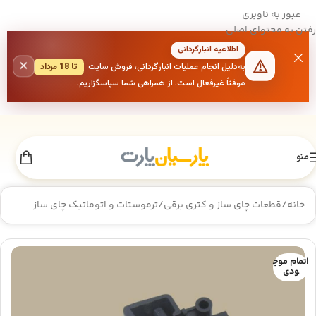
عبور به ناوبری
رفتن به محتوای اصلی
اطلاعیه انبارگردانی
×
به‌دلیل انجام عملیات انبارگردانی، فروش سایت
تا 18 مرداد
موقتاً غیرفعال است. از همراهی شما سپاسگزاریم.
منو
خانه
/
قطعات چای ساز و کتری برقی
/
ترموستات و اتوماتیک چای ساز
اتمام موج
ودی