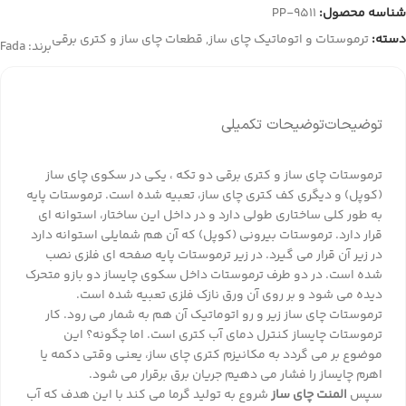
شناسه محصول:
PP-9511
دسته:
ترموستات و اتوماتیک چای ساز
,
قطعات چای ساز و کتری برقی
برند:
Fada
توضیحات
توضیحات تکمیلی
ترموستات چای ساز و کتری برقی دو تکه ، یکی در سکوی چای ساز
(کوپل) و دیگری کف کتری چای ساز، تعبیه شده است. ترموستات پایه
به طور کلی ساختاری طولی دارد و در داخل این ساختار، استوانه ای
قرار دارد. ترموستات بیرونی (کوپل) که آن هم شمایلی استوانه دارد
در زیر آن قرار می گیرد. در زیر ترموستات پایه صفحه ای فلزی نصب
شده است. در دو طرف ترموستات داخل سکوی چایساز دو بازو متحرک
دیده می شود و بر روی آن ورق نازک فلزی تعبیه شده است.
ترموستات چای ساز زیر و رو اتوماتیک آن هم به شمار می رود. کار
ترموستات چایساز کنترل دمای آب کتری است. اما چگونه؟ این
موضوع بر می گردد به مکانیزم کتری چای ساز، یعنی وقتی دکمه یا
اهرم چایساز را فشار می دهیم جریان برق برقرار می شود.
سپس
المنت چای ساز
شروع به تولید گرما می کند با این هدف که آب