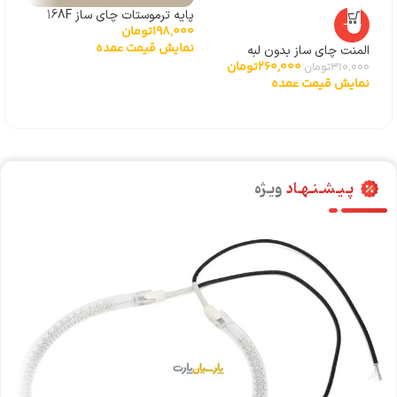
پایه ترموستات چای ساز 168F
سوک
-16%
198,000
تومان
000
نمایش قیمت عمده
نما
المنت چای ساز بدون لبه
260,000
تومان
310,000
تومان
نمایش قیمت عمده
پـیـشـنـهـاد
ویـژه