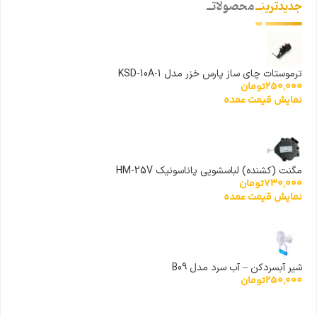
جدیدترینــ
محصولاتــ
ترموستات چای ساز پارس خزر مدل KSD-10A-1
250,000
تومان
نمایش قیمت عمده
مگنت (کشنده) لباسشویی پاناسونیک HM-25V
730,000
تومان
نمایش قیمت عمده
شیر آبسردکن – آب سرد مدل B09
250,000
تومان