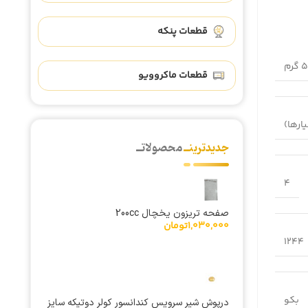
قطعات پنکه
رم
قطعات ماکروویو
جدیدترینــ
محصولاتــ
4
صفحه تریزون یخچال 200cc
1,030,000
تومان
1244
بکو
درپوش شیر سرویس کندانسور کولر دوتیکه سایز