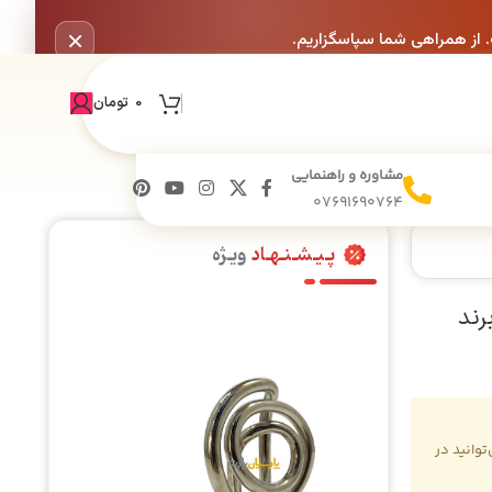
×
. از همراهی شما سپاسگزاریم.
0
تومان
مشاوره و راهنمایی
07691690764
پـیـشـنـهـاد
ویـژه
ن لباسشویی بکو مدل 1244J4 PJE برند
وانید در