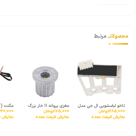
محصولاتــ
مرتبط
تاخو لباسشویی ال جی مدل
مغزی پروانه 11 خار بزرگ
مگنت (ک
175,000
تومان
285,000
تومان
640,000
گیربکسی 6501KW2001A
XPQ-6
نمایش قیمت عمده
نمایش قیمت عمده
نمایش ق