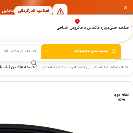
عبور به ناوبری
به‌دلیل 
اطلاعیه انبارگردانی
رفتن به محتوای اصلی
%
صفحه اصلی
درباره ما
تماس با ما
فروش اقساطی
دسته بندی محصولات
خانه
/
قطعات لباسشویی
/
تسمه و لاستیک لباسشویی
/
تسمه ماشین لباسشویی بکو مدل E
اتمام موج
ودی