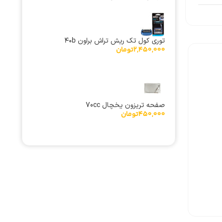
5/8 اینچ رزوه بزرگ
توری کول تک ریش تراش براون ۴۰b
2,450,000
تومان
صفحه تریزون یخچال 70cc
450,000
تومان