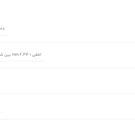
500 گ
افقی ( 2.34 mm بین شیارها)