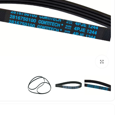
ومان
%
-2%
مگنت (کشنده) لباسشویی مدل QDYZ
تای
1,200,000
تومان
1,230,000
تومان
00
نمایش قیمت عمده
نم
بزرگنمایی تصویر