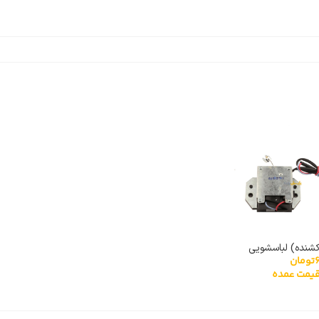
شنده) لباسشویی
تومان
یمت عمده