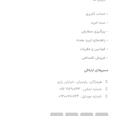
- درباره ما
- حساب کاربری
- سبد خرید
- پیگیری سفارش
- راهنمای خرید عمده
- قوانین و مقررات
- فروش اقساطی
مسیرهای ارتباطی
هرمزگان، پارسیان، خیابان رازی
شماره تماس : 91690764 076
شماره موبایل : 09200770764