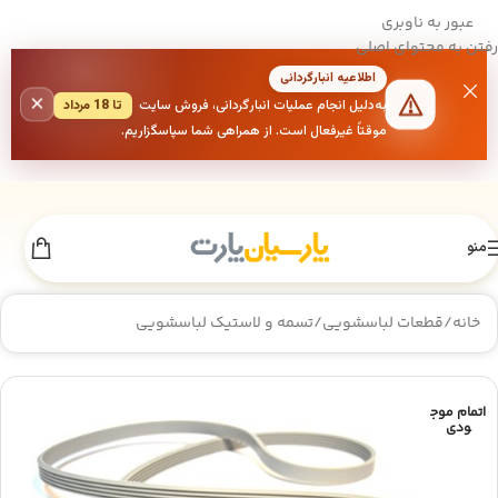
عبور به ناوبری
رفتن به محتوای اصلی
اطلاعیه انبارگردانی
×
به‌دلیل انجام عملیات انبارگردانی، فروش سایت
تا 18 مرداد
موقتاً غیرفعال است. از همراهی شما سپاسگزاریم.
منو
خانه
/
قطعات لباسشویی
/
تسمه و لاستیک لباسشویی
اتمام موج
ودی