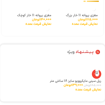
مغزی پروانه 11 خار بزرگ
مغزی پروانه 11 خار کوچک
مگنت
175,000
تومان
140,000
تومان
000
نمایش قیمت عمده
نمایش قیمت عمده
نما
پـیـشـنـهـاد
ویـژه
-25%
ریل سینی مایکروویو سایز 18 سانتی متر
ا
139,000
تومان
185,000
تومان
0
نمایش قیمت عمده
ن