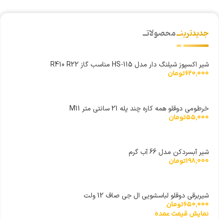
جدیدترینــ
محصولاتــ
شیر اکسپوز شیلنگ دار مدل HS-115 مناسب گاز R410 R22
620,000
تومان
خرطومی دوقلو همه کاره چند پله 21 سانتی متر M11
55,000
تومان
شیر آبسردکن مدل 66 آب گرم
198,000
تومان
شیربرقی دوقلو لباسشویی ال جی صاف 12 ولت
650,000
تومان
نمایش قیمت عمده