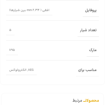
پروفایل
افقی ( 2.34 mm بین شیارها)
تعداد شیار
5
مارک
1195
مناسب برای
AEG
,
الکترولوکس
محصولاتــ
مرتبط