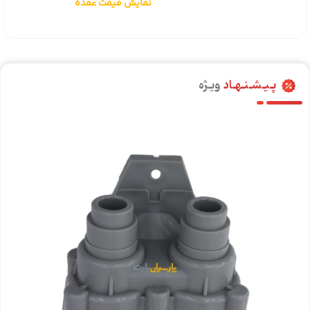
نمایش قیمت عمده
پـیـشـنـهـاد
ویـژه