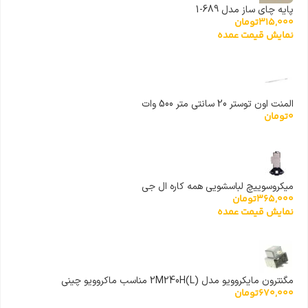
پایه چای ساز مدل 689-1
315,000
تومان
نمایش قیمت عمده
المنت اون توستر 20 سانتی متر 500 وات
0
تومان
میکروسوییچ لباسشویی همه کاره ال جی
365,000
تومان
نمایش قیمت عمده
مگنترون مایکروویو مدل 2M240H(L) مناسب ماکروویو چینی
670,000
تومان