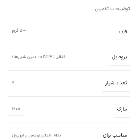
توضیحات تکمیلی
وزن
500 گرم
پروفایل
افقی ( 2.34 mm بین شیارها)
تعداد شیار
6
مارک
1200
مناسب برای
AEG
,
الکترولوکس
,
وایرپول