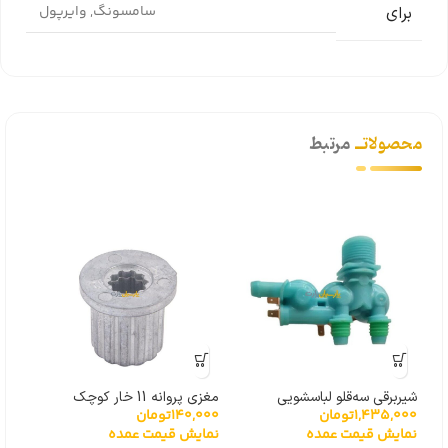
سامسونگ
,
وایرپول
برای
محصولاتــ
مرتبط
شیربرقی سه‌قلو لباسشویی
مغزی پروانه 11 خار کوچک
مگنت
140,000
تومان
000
1,435,000
تومان
سامسونگ DC62-00266E
نمایش قیمت عمده
نما
نمایش قیمت عمده