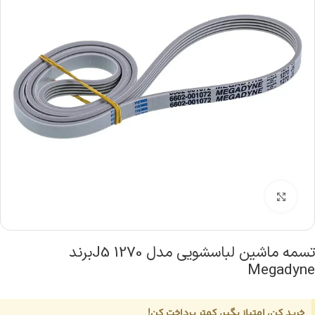
بزرگنمایی تصویر
تسمه ماشین لباسشویی مدل 1270 J5برند
Megadyne
خرید کن، امتیاز بگیر، کمتر پرداخت کن!