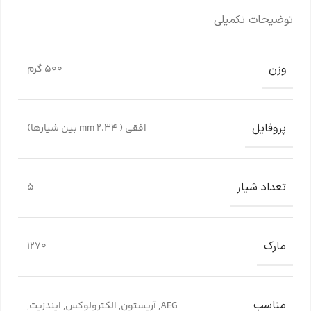
توضیحات تکمیلی
وزن
500 گرم
پروفایل
افقی ( 2.34 mm بین شیارها)
تعداد شیار
5
مارک
1270
مناسب
AEG
,
آریستون
,
الکترولوکس
,
ایندزیت
,