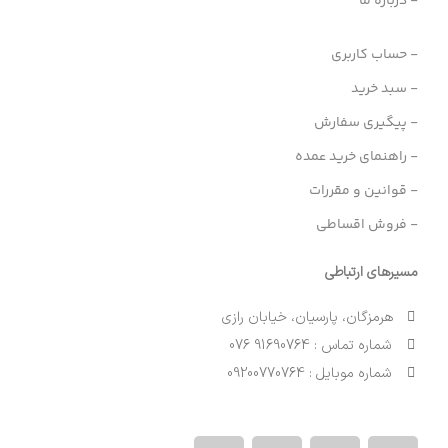
- درباره ما
- حساب کاربری
- سبد خرید
- پیگیری سفارش
- راهنمای خرید عمده
- قوانین و مقررات
- فروش اقساطی
مسیرهای ارتباطی
هرمزگان، پارسیان، خیابان رازی
شماره تماس : 91690764 076
شماره موبایل : 09200770764