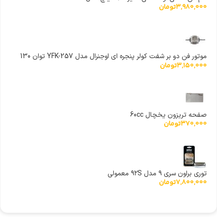
3,980,000
تومان
موتور فن دو بر شفت کولر پنجره ای اوجنرال مدل YFK-257 توان 130
3,150,000
تومان
وات سیم پیچ مس
صفحه تریزون یخچال 60cc
370,000
تومان
توری براون سری ۹ مدل ۹۲S معمولی
7,800,000
تومان