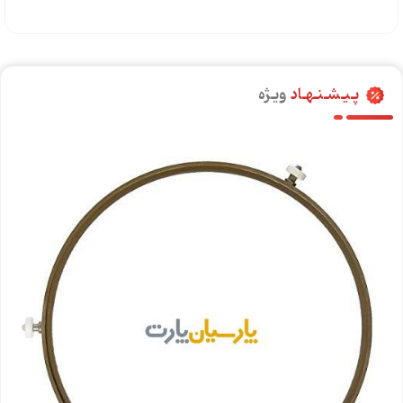
پـیـشـنـهـاد
ویـژه