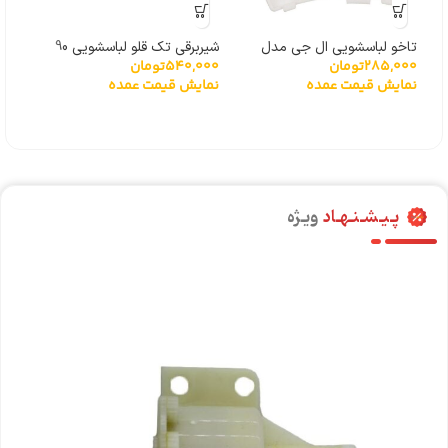
تاخو لباسشویی ال جی مدل
شیربرقی تک قلو لباسشویی 90
مگنت
000
285,000
تومان
540,000
تومان
گیربکسی 6501KW2001A
درجه بایترون
نما
نمایش قیمت عمده
نمایش قیمت عمده
پـیـشـنـهـاد
ویـژه