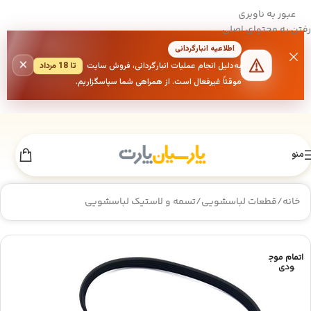
عبور به ناوبری
رفتن به محتوای اصلی
اطلاعیه انبارگردانی
×
به‌دلیل انجام عملیات انبارگردانی، فروش سایت
تا 18 مرداد
موقتاً غیرفعال است. از همراهی شما سپاسگزاریم.
منو
خانه
/
قطعات لباسشویی
/
تسمه و لاستیک لباسشویی
اتمام موج
ودی