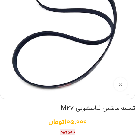
بزرگنمایی تصویر
تسمه ماشین لباسشویی M27
105,000
تومان
ناموجود