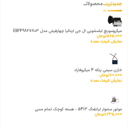
جدیدترینــ
محصولاتــ
میکروسویچ لباسشویی ال جی ایتالیا چهارفیش مدل EBF49827803
565,000
تومان
نمایش قیمت عمده
خازن سیمی پنکه 4 میکروفاراد
70,000
تومان
نمایش قیمت عمده
موتور سشوار لیانفنگ 5413 – هسته کوچک تمام مسی
1,235,000
تومان