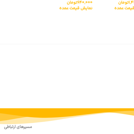
1,
تومان
640,000
تومان
DC62-
XPQ-6
یمت عمده
نمایش قیمت عمده
مسیرهای ارتباطی