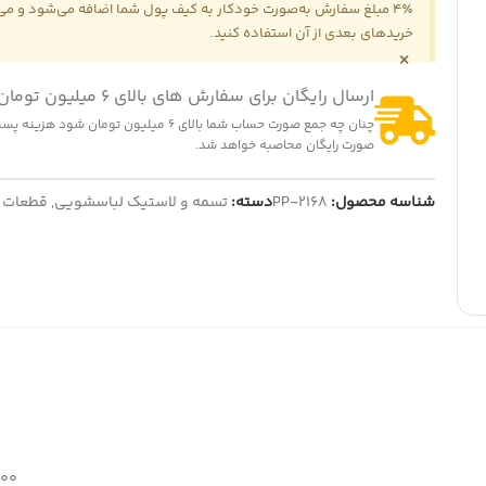
4٪ مبلغ سفارش به‌صورت خودکار به کیف پول شما اضافه می‌شود و می‌ت
خریدهای بعدی از آن استفاده کنید.
×
ارسال رایگان برای سفارش های بالای 6 میلیون تومان
چنان چه جمع صورت حساب شما بالای 6 میلیون تومان شود
-25%
-2
صورت رایگان محاصبه خواهد شد.
ریل سینی مایکروویو سایز 18 سانتی متر
ت (کشنده) لباسشویی مدل QDYZ
139,000
تومان
185,000
تومان
1,200,000
تومان
1,230,
تومان
شناسه محصول:
PP-2168
دسته:
تسمه و لاستیک لباسشویی
,
قطعات 
نمایش قیمت عمده
ایش قیمت عمده
500 گ