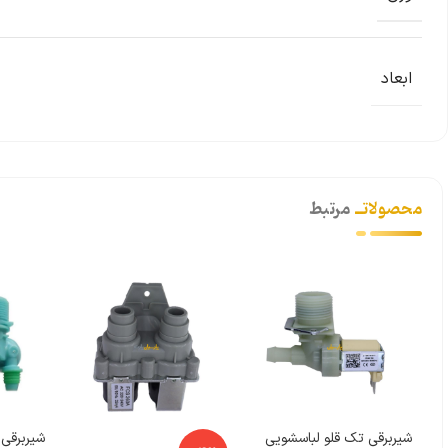
ابعاد
محصولاتــ
مرتبط
شیربرقی تک قلو لباسشویی
شیربرقی 