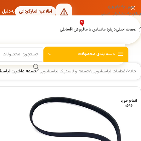
عبور به ناوبری
به‌دلیل 
اطلاعیه انبارگردانی
رفتن به محتوای اصلی
%
صفحه اصلی
درباره ما
تماس با ما
فروش اقساطی
دسته بندی محصولات
خانه
/
قطعات لباسشویی
/
تسمه و لاستیک لباسشویی
/
تسمه ماشین لباسشوی
اتمام موج
ودی