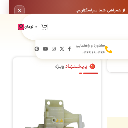
×
. از همراهی شما سپاسگزاریم.
0
تومان
مشاوره و راهنمایی
07691690764
پـیـشـنـهـاد
ویـژه