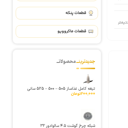
قطعات پنکه
قطعات ماکروویو
جدیدترینــ
محصولاتــ
تیغه کامل غذاساز 505 – 500 – 525 سانی
200,000
تومان
شبکه چرخ گوشت ۴.۵ سالوادور ۳۲