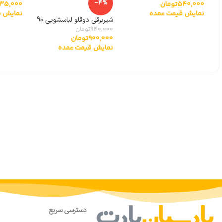
-4%
540,000
تومان
435,000
90 درجه بایترون
سامسونگ 00266E
نمایش قیمت عمده
نمایش ق
شیربرقی دوقلو لباسشویی 90
درجه توشیبا
940,000
تومان
900,000
تومان
نمایش قیمت عمده
دسترسی سریع