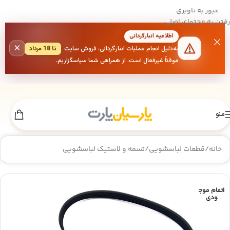
عبور به ناوبری
رفتن به محتوای اصلی
اطلاعیه انبارگردانی
×
به‌دلیل انجام عملیات انبارگردانی، فروش سایت
تا 18 مرداد
موقتاً غیرفعال است. از همراهی شما سپاسگزاریم.
منو
خانه
/
قطعات لباسشویی
/
تسمه و لاستیک لباسشویی
اتمام موج
ودی