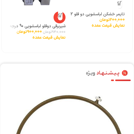
تایمر خشکن لباسشویی دو قلو 2
مغزی پر
-4%
000
200,000
تومان
سیم
نما
نمایش قیمت عمده
شیربرقی دوقلو لباسشویی 90 درجه
900,000
تومان
توشیبا
940,000
تومان
نمایش قیمت عمده
پـیـشـنـهـاد
ویـژه