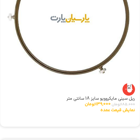
-25%
ریل سینی مایکروویو سایز 18 سانتی متر
ا
139,000
تومان
185,000
تومان
0
نمایش قیمت عمده
ن