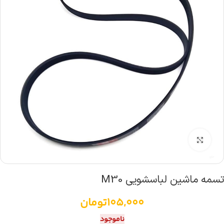
بزرگنمایی تصویر
تسمه ماشین لباسشویی M30
105,000
تومان
ناموجود