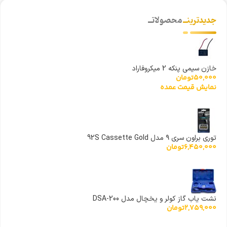
جدیدترینــ
محصولاتــ
خازن سیمی پنکه 2 میکروفاراد
50,000
تومان
نمایش قیمت عمده
توری براون سری ۹ مدل 92S Cassette Gold
6,450,000
تومان
نشت یاب گاز کولر و یخچال مدل DSA-200
2,759,000
تومان