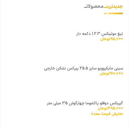
جدیدترینــ
محصولاتــ
تیغ مولینکس 1.2.3 دکمه دار
95,000
تومان
سینی مایکروویو سایز 25.5 پیرکس نشکن خارجی
910,000
تومان
گیربکس دوقلو پاکشوما چهارگوش 35 میلی متر
495,000
تومان
نمایش قیمت عمده