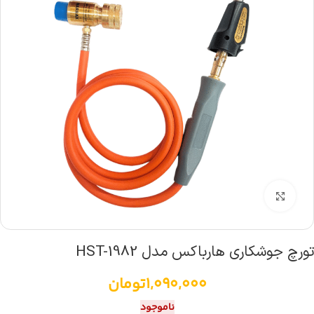
بزرگنمایی تصویر
تورچ جوشکاری هارباکس مدل HST-1982
1,090,000
تومان
ناموجود