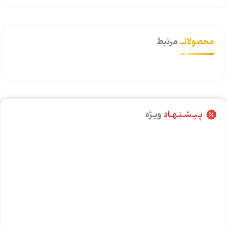
محصولاتــ
مرتبط
پـیـشـنـهـاد
ویـژه