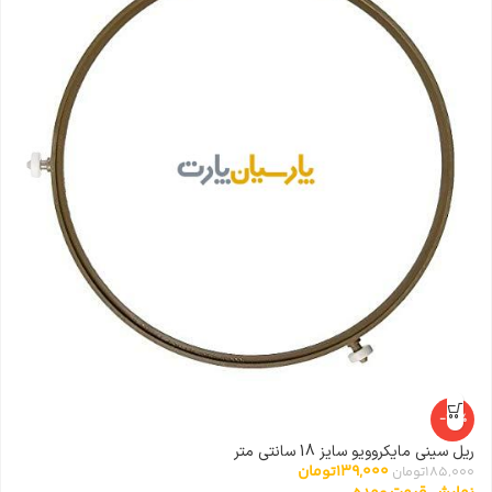
-25%
ریل سینی مایکروویو سایز 18 سانتی متر
ا
139,000
تومان
185,000
تومان
0