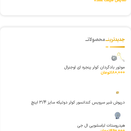
نمایش قیمت عمده
ن
جدیدترینــ
محصولاتــ
موتور بادگردان کولر پنجره ای اوجنرال
180,000
تومان
درپوش شیر سرویس کندانسور کولر دوتیکه سایز 3/4 اینچ
هیدروستات لباسشویی ال جی