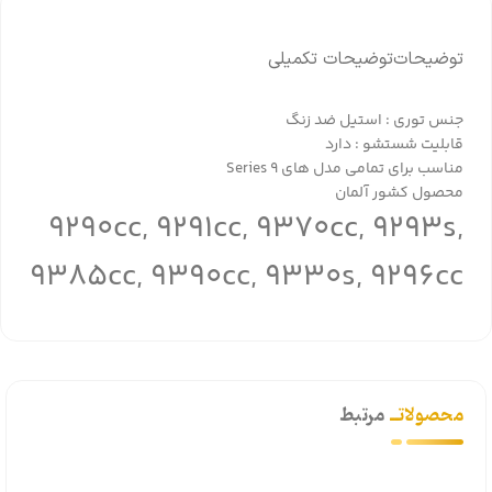
توضیحات
توضیحات تکمیلی
جنس توری : استیل ضد زنگ
قابلیت شستشو : دارد
مناسب برای تمامی مدل های Series 9
محصول کشور آلمان
9290cc, 9291cc, 9370cc, 9293s,
9385cc, 9390cc, 9330s, 9296cc
محصولاتــ
مرتبط