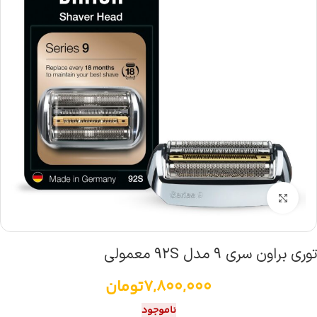
بزرگنمایی تصویر
توری براون سری ۹ مدل ۹۲S معمولی
7,800,000
تومان
ناموجود