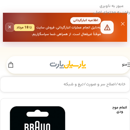
عبور به ناوبری
رفتن به محتوای اصلی
اطلاعیه انبارگردانی
×
به‌دلیل انجام عملیات انبارگردانی، فروش سایت
تا 18 مرداد
موقتاً غیرفعال است. از همراهی شما سپاسگزاریم.
منو
خانه
/
اصلاح سر و صورت
/
تیغ و شبکه
اتمام موج
ودی