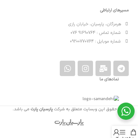
مسیرهای ارتباطی
هرمزگان، پارسیان، خیابان رازی
شماره تماس : 91690764 076
شماره موبایل : 09200770764
نمادهای ما
کلیه حقوق این وبسایت متعلق به شرکت
پارسیان پارت
می باشد.