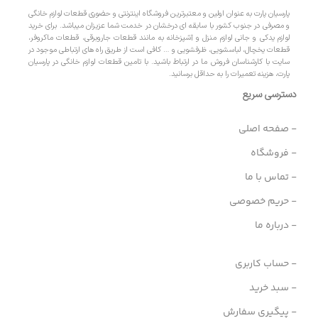
پارسیان پارت به عنوان اولین و معتبرترین فروشگاه اینترنتی و حضوری قطعات لوازم خانگی
و مصرفی در جنوب کشور با سابقه ای درخشان در خدمت شما عزیزان میباشد. برای خرید
لوازم یدکی و جانی لوازم منزل و آشپزخانه به مانند قطعات جاروبرقی، قطعات ماکروفر،
قطعات یخچال، لباسشویی، ظرفشویی و … کافی است از طریق راه های ارتباطی موجود در
سایت با کارشناسان فروش ما در ارتباط باشید. با تامین قطعات لوازم خانگی در پارسیان
پارت، هزینه تعمیرات را به حداقل برسانید.
دسترسی سریع
- صفحه اصلی
- فروشگاه
- تماس با ما
- حریم خصوصی
- درباره ما
- حساب کاربری
- سبد خرید
- پیگیری سفارش