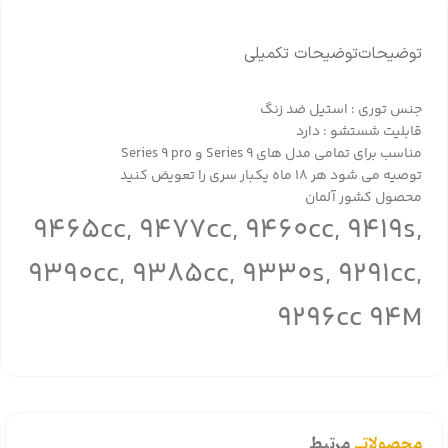
توضیحات
توضیحات تکمیلی
جنس توری : استیل ضد زنگ
قابلیت شستشو : دارد
مناسب برای تمامی مدل های Series 9 و Series 9 pro
توصیه می شود هر 18 ماه یکبار سری را تعویض کنید
محصول کشور آلمان
9465cc, 9477cc, 9460cc, 9419s,
9390cc, 9385cc, 9330s, 9291cc,
9296cc 94M
محصولاتــ
مرتبط