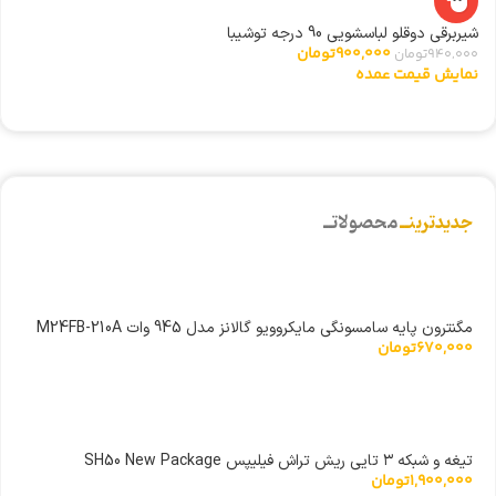
-4%
ری
شیربرقی دوقلو لباسشویی 90 درجه توشیبا
0
900,000
تومان
940,000
تومان
ن
نمایش قیمت عمده
جدیدترینــ
محصولاتــ
مگنترون پایه سامسونگی مایکروویو گالانز مدل 945 وات M24FB-210A
670,000
تومان
تیغه و شبکه ۳ تایی ریش تراش فیلیپس SH50 New Package
1,900,000
تومان