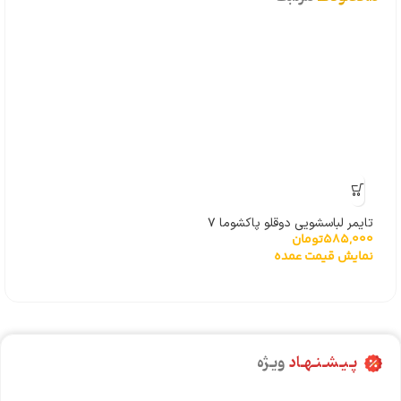
تایمر لباسشویی دوقلو پاکشوما ۷
585,000
تومان
سیم درجه یک
نمایش قیمت عمده
پـیـشـنـهـاد
ویـژه