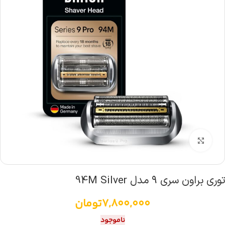
بزرگنمایی تصویر
توری براون سری ۹ مدل 94M Silver
7,800,000
تومان
ناموجود