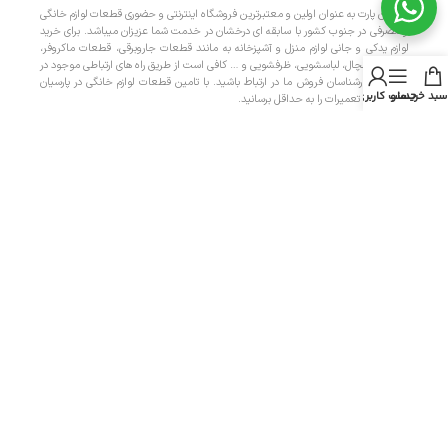
پارسیان پارت به عنوان اولین و معتبرترین فروشگاه اینترنتی و حضوری قطعات لوازم خانگی
و مصرفی در جنوب کشور با سابقه ای درخشان در خدمت شما عزیزان میباشد. برای خرید
لوازم یدکی و جانی لوازم منزل و آشپزخانه به مانند قطعات جاروبرقی، قطعات ماکروفر،
قطعات یخچال، لباسشویی، ظرفشویی و … کافی است از طریق راه های ارتباطی موجود در
سایت با کارشناسان فروش ما در ارتباط باشید. با تامین قطعات لوازم خانگی در پارسیان
سبد خرید
منو
حساب کاربری من
پارت، هزینه تعمیرات را به حداقل برسانید.
دسترسی سریع
- صفحه اصلی
- فروشگاه
- تماس با ما
- حریم خصوصی
- درباره ما
- حساب کاربری
- سبد خرید
- پیگیری سفارش