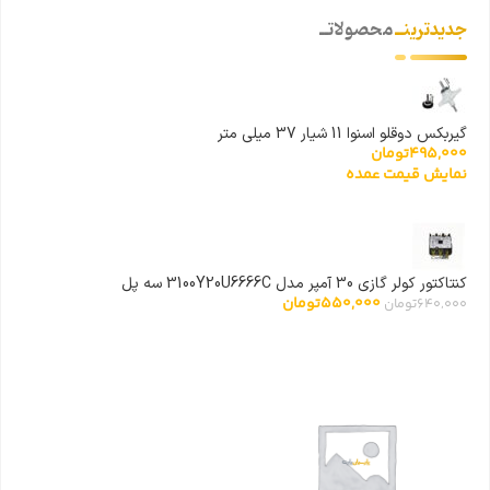
جدیدترینــ
محصولاتــ
گیربکس دوقلو اسنوا 11 شیار 37 میلی متر
495,000
تومان
نمایش قیمت عمده
کنتاکتور کولر گازی 30 آمپر مدل 3100Y20U6666C سه پل
550,000
تومان
640,000
تومان