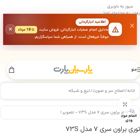
عبور به ناوبری
رفتن به محتوای اصلی
اطلاعیه انبارگردانی
×
به‌دلیل انجام عملیات انبارگردانی، فروش سایت
تا 18 مرداد
موقتاً غیرفعال است. از همراهی شما سپاسگزاریم.
منو
خانه
/
اصلاح سر و صورت
/
تیغ و شبکه
بزرگنمایی تصویر
اتمام موج
ودی
توری براون سری 7 مدل 73S