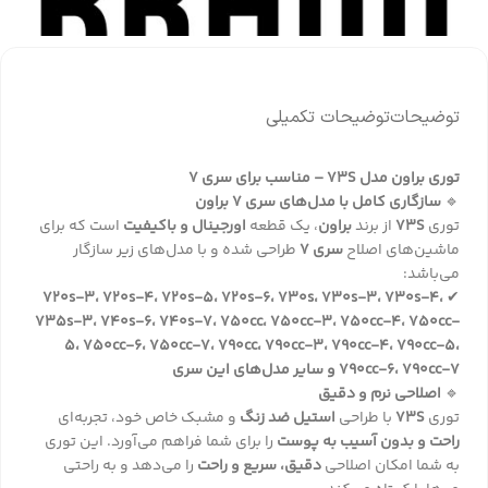
توضیحات
توضیحات تکمیلی
توری براون مدل 73S – مناسب برای سری 7
🔹
سازگاری کامل با مدل‌های سری 7 براون
توری
73S
از برند
براون
، یک قطعه
اورجینال و باکیفیت
است که برای
ماشین‌های اصلاح
سری 7
طراحی شده و با مدل‌های زیر سازگار
می‌باشد:
720s-3، 720s-4، 720s-5، 720s-6، 730s، 730s-3، 730s-4،
✔
735s-3، 740s-6، 740s-7، 750cc، 750cc-3، 750cc-4، 750cc-
5، 750cc-6، 750cc-7، 790cc، 790cc-3، 790cc-4، 790cc-5،
790cc-6، 790cc-7 و سایر مدل‌های این سری
🔹
اصلاحی نرم و دقیق
توری
73S
با طراحی
استیل ضد زنگ
و مشبک خاص خود، تجربه‌ای
راحت و بدون آسیب به پوست
را برای شما فراهم می‌آورد. این توری
به شما امکان اصلاحی
دقیق، سریع و راحت
را می‌دهد و به راحتی