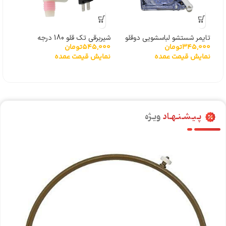
تایمر شستشو لباسشویی دوقلو
شیربرقی تک قلو 180 درجه
345,000
تومان
545,000
تومان
حایر
FPD180A
نمایش قیمت عمده
نمایش قیمت عمده
پـیـشـنـهـاد
ویـژه