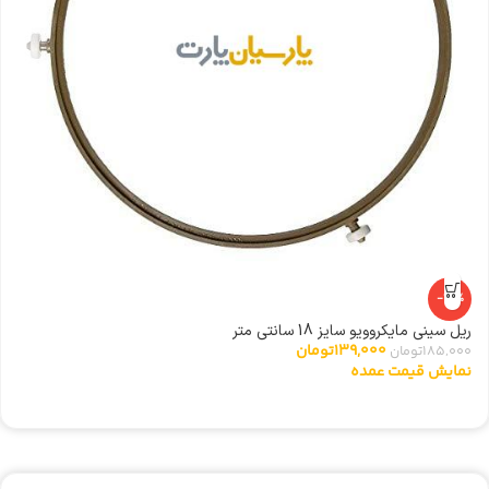
-25%
ریل سینی مایکروویو سایز 18 سانتی متر
ا
139,000
تومان
185,000
تومان
0
نمایش قیمت عمده
ن