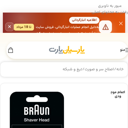
عبور به ناوبری
رفتن به محتوای اصلی
اطلاعیه انبارگردانی
×
به‌دلیل انجام عملیات انبارگردانی، فروش سایت
تا 18 مرداد
موقتاً غیرفعال است. از همراهی شما سپاسگزاریم.
منو
خانه
/
اصلاح سر و صورت
/
تیغ و شبکه
اتمام موج
ودی