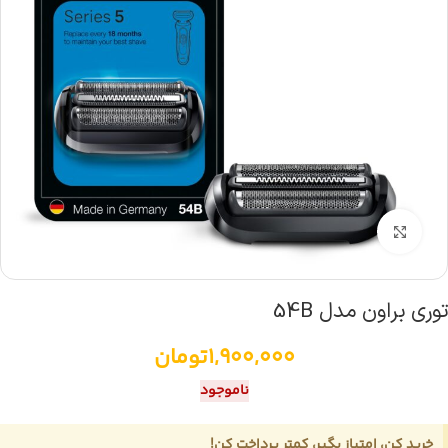
بزرگنمایی تصویر
توری براون مدل 54B
1,900,000
تومان
ناموجود