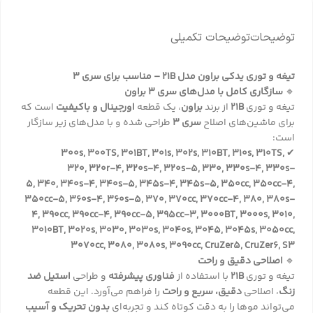
توضیحات
توضیحات تکمیلی
تیغه و توری یدکی براون مدل 21B – مناسب برای سری 3
🔹
سازگاری کامل با مدل‌های سری 3 براون
تیغه و توری
21B
از برند
براون
، یک قطعه
اورجینال و باکیفیت
است که
برای ماشین‌های اصلاح
سری 3
طراحی شده و با مدل‌های زیر سازگار
است:
300s, 300TS, 301BT, 301s, 302s, 310BT, 310s, 310TS,
✔
320,
320r-4, 320s-4, 320s-5,
330,
330s-4, 330s-
5,
340,
340s-4, 340s-5, 345s-4, 345s-5,
350cc, 350cc-4,
350cc-5, 360s-4, 360s-5,
370, 370cc, 370cc-4, 380, 380s-
4, 390cc, 390cc-4, 390cc-5, 395cc-3, 3000BT, 3000s, 3010,
3010BT, 3020s, 3030, 3030s, 3040s, 3045, 3045s, 3050cc,
3070cc, 3080, 3080s, 3090cc, CruZer5, CruZer6, S3
🔹
اصلاحی دقیق و راحت
تیغه و توری
21B
با استفاده از
فناوری پیشرفته
و طراحی
استیل ضد
زنگ
، اصلاحی
دقیق، سریع و راحت
را فراهم می‌آورد. این قطعه
می‌تواند موها را به دقت کوتاه کند و تجربه‌ای
بدون تحریک و آسیب