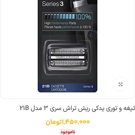
بزرگنمایی تصویر
تیغه و توری یدکی ریش تراش سری 3 مدل 21B
1,450,000
تومان
ناموجود