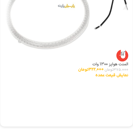
-14%
المنت هواپز 1300 وات
322,000
تومان
375,000
تومان
نمایش قیمت عمده
مگ
00
ن