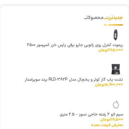
جدیدترینــ
محصولاتــ
ریموت کنترل روی زانویی جارو برقی پارس خزر کمپرسور 2500
265,000
تومان
نشت یاب گاز کولر و یخچال مدل RLD-382P برند سوپراستار
5,960,000
تومان
سیم اتو 2 رشته خاجی نسوز – 2.5 متری
119,500
تومان
نمایش قیمت عمده