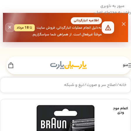
عبور به ناوبری
رفتن به محتوای اصلی
اطلاعیه انبارگردانی
×
به‌دلیل انجام عملیات انبارگردانی، فروش سایت
تا 18 مرداد
موقتاً غیرفعال است. از همراهی شما سپاسگزاریم.
منو
خانه
/
اصلاح سر و صورت
/
تیغ و شبکه
اتمام موج
ودی