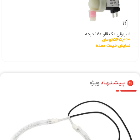
شیربرقی تک قلو 180 درجه
545,000
تومان
FPD180A
نمایش قیمت عمده
پـیـشـنـهـاد
ویـژه