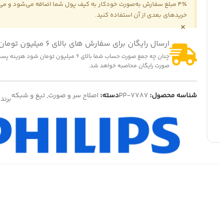
4٪ مبلغ سفارش به‌صورت خودکار به کیف پول شما اضافه می‌شود و می‌ت
خریدهای بعدی از آن استفاده کنید.
×
ارسال رایگان برای سفارش های بالای 6 میلیون تومان
چنان چه جمع صورت حساب شما بالای 6 میلیون تومان شود
-5%
-2
صورت رایگان محاصبه خواهد شد.
ت (کشنده) لباسشویی مدل QDYZ
تایمر لباسشویی سه سیم سوکتی
1,200,000
تومان
325,000
تومان
1,230,
تومان
342,000
تومان
شناسه محصول:
PP-7787
دسته:
اصلاح سر و صورت
,
تیغ و شبکه
برند
ایش قیمت عمده
نمایش قیمت عمده