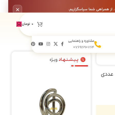
×
. از همراهی شما سپاسگزاریم.
0
تومان
مشاوره و راهنمایی
07691690764
پـیـشـنـهـاد
ویـژه