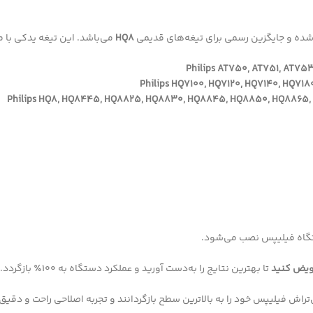
HQ8
می‌باشد. این تیغه یدکی با 
Philips AT750, AT751, AT753
Philips HQ7100, HQ7120, HQ7140, HQ7
Philips HQ8, HQ8445, HQ8825, HQ8830, HQ8845, HQ8850, HQ8865
اه فیلیپس نصب می‌شود.
تا بهترین نتایج را به‌دست آورید و عملکرد دستگاه به 100٪ بازگردد.
راش فیلیپس خود را به بالاترین سطح بازگردانند و تجربه اصلاحی راحت و دقیق