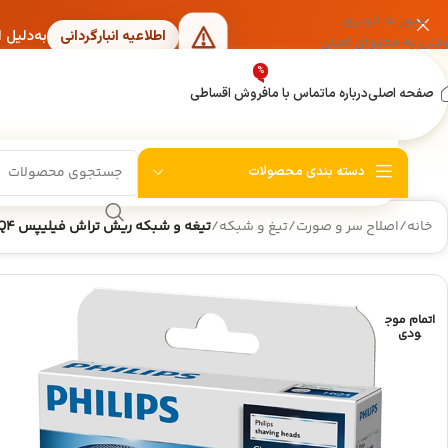
عبور به ناوبری
به‌دلیل 
اطلاعیه انبارگردانی
رفتن به محتوای اصلی
%
صفحه اصلی
درباره ما
تماس با ما
فروش اقساطی
دسته بندی محصولات
خانه
/
اصلاح سر و صورت
/
تیغ و شبکه
/
تیغه و شبکه ریش تراش فیلیپس HQ4 بسته سه عددی
اتمام موج
ودی