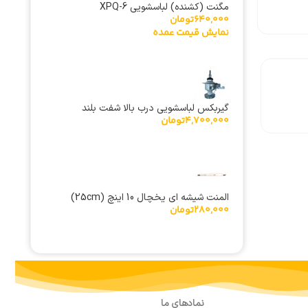
مگنت (کشنده) لباسشویی XPQ-6
640,000
تومان
نمایش قیمت عمده
گیربکس لباسشویی درب بالا شفت بلند
4,700,000
تومان
المنت شیشه ای یخچال 10 اینچ (25cm)
280,000
تومان
نمادهای ما