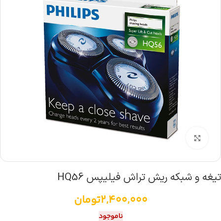
بزرگنمایی تصویر
تیغه و شبکه ریش تراش فیلیپس HQ56
2,400,000
تومان
ناموجود