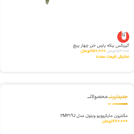
-2%
گیربکس پنکه پارس خزر چهار پیچ
ا
150,000
تومان
153,000
تومان
0
نمایش قیمت عمده
ن
جدیدترینــ
محصولاتــ
مگنترون مایکروویو ویتول مدل 2M319J
670,000
تومان