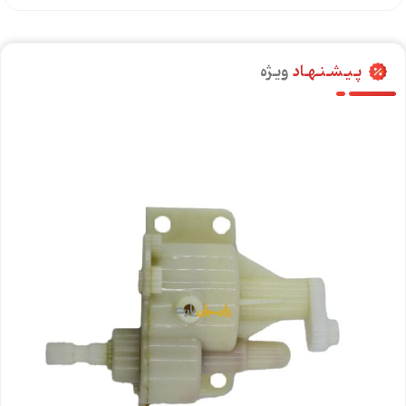
پـیـشـنـهـاد
ویـژه