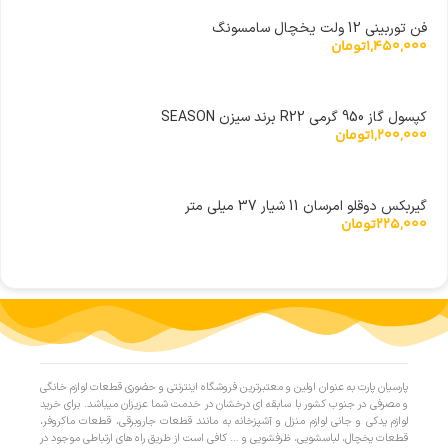
فن توربینی 12 ولت یخچال سامسونگ
1,450,000
تومان
کپسول گاز 950 گرمی R22 برند سیزن SEASON
1,200,000
تومان
گیربکس دوقلو امرسان 11 شیار 37 میلی متر
225,000
تومان
پارسیان پارت به عنوان اولین و معتبرترین فروشگاه اینترنتی و حضوری قطعات لوازم خانگی
و مصرفی در جنوب کشور با سابقه ای درخشان در خدمت شما عزیزان میباشد. برای خرید
لوازم یدکی و جانی لوازم منزل و آشپزخانه به مانند قطعات جاروبرقی، قطعات ماکروفر،
قطعات یخچال، لباسشویی، ظرفشویی و … کافی است از طریق راه های ارتباطی موجود در