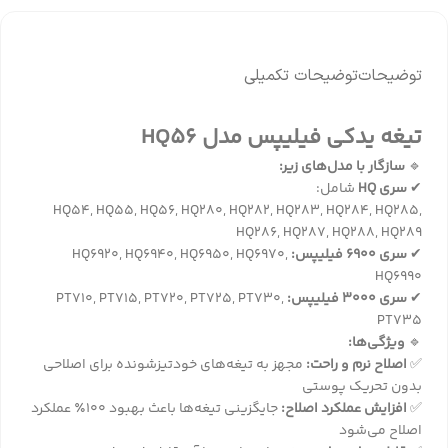
توضیحات
توضیحات تکمیلی
تیغه یدکی فیلیپس مدل HQ56
🔹
سازگار با مدل‌های زیر:
✔
سری HQ
شامل:
HQ54, HQ55, HQ56, HQ280, HQ282, HQ283, HQ284, HQ285,
HQ286, HQ287, HQ288, HQ289
✔
سری 6900 فیلیپس:
HQ6920, HQ6940, HQ6950, HQ6970,
HQ6990
✔
سری 3000 فیلیپس:
PT710, PT715, PT720, PT725, PT730,
PT735
🔹
ویژگی‌ها:
✅
اصلاح نرم و راحت:
مجهز به تیغه‌های خودتیزشونده برای اصلاحی
بدون تحریک پوستی
✅
افزایش عملکرد اصلاح:
جایگزینی تیغه‌ها باعث بهبود 100٪ عملکرد
اصلاح می‌شود