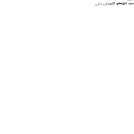
- فروش اقساطی
سبد خرید
منو
حساب کاربری من
مسیرهای ارتباطی
هرمزگان، پارسیان، خیابان رازی
شماره تماس : 91690764 076
شماره موبایل : 09200770764
نمادهای ما
کلیه حقوق این وبسایت متعلق به شرکت
پارسیان پارت
می باشد.