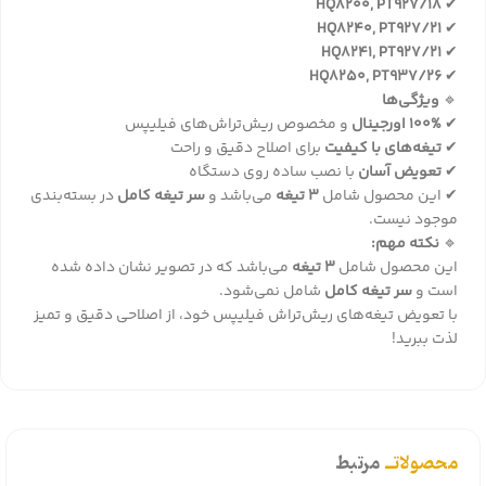
HQ8200, PT927/18
✔
HQ8240, PT927/21
✔
HQ8241, PT927/21
✔
HQ8250, PT937/26
✔
🔹
ویژگی‌ها
✔
100% اورجینال
و مخصوص ریش‌تراش‌های فیلیپس
✔
تیغه‌های با کیفیت
برای اصلاح دقیق و راحت
✔
تعویض آسان
با نصب ساده روی دستگاه
✔ این محصول شامل
3 تیغه
می‌باشد و
سر تیغه کامل
در بسته‌بندی
موجود نیست.
🔹
نکته مهم:
این محصول شامل
3 تیغه
می‌باشد که در تصویر نشان داده شده
است و
سر تیغه کامل
شامل نمی‌شود.
با تعویض تیغه‌های ریش‌تراش فیلیپس خود، از اصلاحی دقیق و تمیز
لذت ببرید!
محصولاتــ
مرتبط