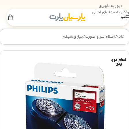
عبور به ناوبری
رفتن به محتوای اصلی
منو
اطلاعیه انبارگردانی
×
به‌دلیل انجام عملیات انبارگردانی، فروش سایت
تا 18 مرداد
موقتاً غیرفعال است. از همراهی شما سپاسگزاریم.
خانه
/
اصلاح سر و صورت
/
تیغ و شبکه
اتمام موج
ودی