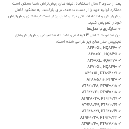
بعد از حدود 2 سال استفاده، تیغه‌های ریش‌تراش شما ممکن است
عملکرد اولیه خود را از دست بدهند. برای بازگشت به عملکرد کامل
ریش‌تراش و ادامه اصلاحی نرم و تمیز، بهتر است تیغه‌های ریش‌تراش
خود را تعویض کنید.
🔹
سازگاری با مدل‌ها
این مجموعه شامل
3 تیغه
می‌باشد که مخصوص ریش‌تراش‌های
فیلیپس مدل‌های زیر طراحی شده است:
8240XL, HQ8260
✔
8250XL, HQ8261
✔
8260XL, HQ8270
✔
8270XL, HQ8290
✔
8290XL, PT862/41
✔
AT885/16, PT920
✔
AT921/28, PT920/18
✔
AT922/41, PT920/18
✔
AT928/20, PT920/19
✔
AT928/26, PT920/21
✔
AT928/41, PT920/21
✔
AT940/20, PT920/22
✔
AT941/20, PT927/18
✔