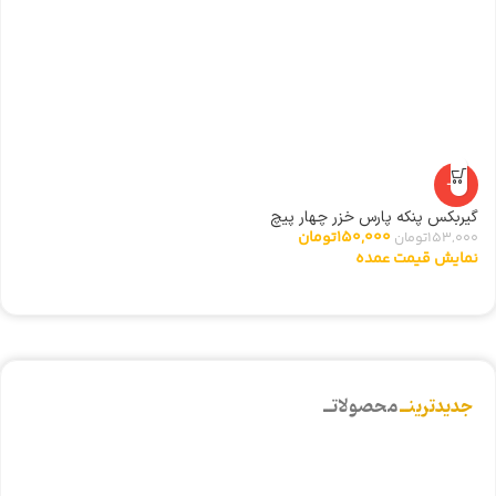
-2%
گیربکس پنکه پارس خزر چهار پیچ
ت
150,000
تومان
153,000
تومان
0
نمایش قیمت عمده
ن
جدیدترینــ
محصولاتــ