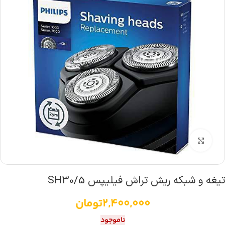
بزرگنمایی تصویر
تیغه و شبکه ریش تراش فیلیپس SH30/5
2,400,000
تومان
ناموجود