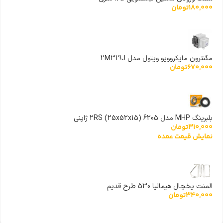
180,000
تومان
مگنترون مایکروویو ویتول مدل 2M319J
670,000
تومان
بلبرینگ MHP مدل 6205 (25x52x15) 2RS ژاپنی
310,000
تومان
نمایش قیمت عمده
المنت یخچال هیمالیا 530 طرح قدیم
340,000
تومان