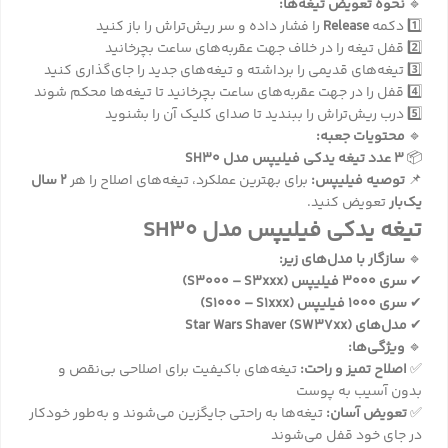
🔹
نحوه تعویض تیغه‌ها:
1️⃣ دکمه
Release
را فشار داده و سر ریش‌تراش را باز کنید
2️⃣ قفل تیغه را در خلاف جهت عقربه‌های ساعت بچرخانید
3️⃣ تیغه‌های قدیمی را برداشته و تیغه‌های جدید را جای‌گذاری کنید
4️⃣ قفل را در جهت عقربه‌های ساعت بچرخانید تا تیغه‌ها محکم شوند
5️⃣ درب ریش‌تراش را ببندید تا صدای کلیک آن را بشنوید
🔹
محتویات جعبه:
📦
3 عدد تیغه یدکی فیلیپس مدل SH30
📌
توصیه فیلیپس:
برای بهترین عملکرد، تیغه‌های اصلاح را هر
2 سال
یک‌بار
تعویض کنید.
تیغه یدکی فیلیپس مدل SH30
🔹
سازگار با مدل‌های زیر:
✔
سری 3000 فیلیپس (S3000 – S3xxx)
✔
سری 1000 فیلیپس (S1000 – S1xxx)
✔
مدل‌های Star Wars Shaver (SW37xx)
🔹
ویژگی‌ها:
✅
اصلاح تمیز و راحت:
تیغه‌های باکیفیت برای اصلاحی بی‌نقص و
بدون آسیب به پوست
✅
تعویض آسان:
تیغه‌ها به راحتی جایگزین می‌شوند و به‌طور خودکار
در جای خود قفل می‌شوند