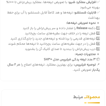
✅
افزایش عملکرد شیو:
با تعویض تیغه‌ها، عملکرد ریش‌تراش تا 100٪
بهینه می‌شود
✅
قابلیت شستشو:
تیغه‌ها و هد کاملاً قابل شستشو با آب برای حفظ
بهداشت
🔹
نحوه تعویض تیغه‌ها:
1️⃣ دکمه
Release
را فشار داده و سر ریش‌تراش را باز کنید
2️⃣ قفل تیغه را در خلاف جهت عقربه‌های ساعت بچرخانید
3️⃣ تیغه‌های قدیمی را برداشته و تیغه‌های جدید را جای‌گذاری کنید
4️⃣ قفل را در جهت عقربه‌های ساعت بچرخانید تا تیغه‌ها محکم شوند
5️⃣ درب ریش‌تراش را ببندید تا صدای کلیک آن را بشنوید
🔹
محتویات جعبه:
📦
3 عدد تیغه یدکی فیلیپس مدل SH30
📌
توصیه فیلیپس:
برای بهترین عملکرد، تیغه‌های اصلاح را هر
2 سال
یک‌بار
تعویض کنید.
محصولاتــ
مرتبط