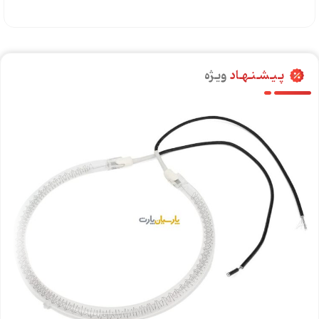
پـیـشـنـهـاد
ویـژه