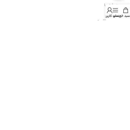
- درباره ما
سبد خرید
منو
حساب کاربری من
- حساب کاربری
- سبد خرید
- پیگیری سفارش
- راهنمای خرید عمده
- قوانین و مقررات
- فروش اقساطی
مسیرهای ارتباطی
هرمزگان، پارسیان، خیابان رازی
شماره تماس : 91690764 076
شماره موبایل : 09200770764