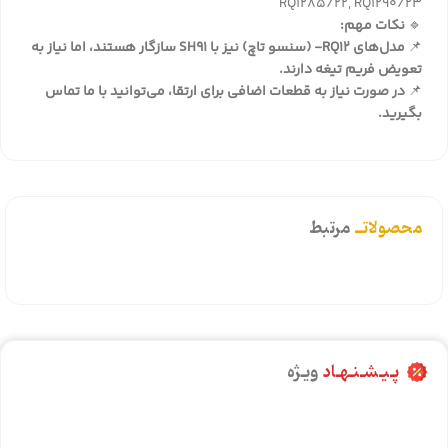
RQ1285/22, RQ1290/23
🔹
نکات مهم:
📌
مدل‌های RQ12- (سنسو تاچ) نیز با SH91 سازگار هستند، اما نیاز به
تعویض فریم تیغه دارند.
📌
در صورت نیاز به قطعات اضافی برای ارتقا، می‌توانید با ما تماس
بگیرید.
محصولاتــ
مرتبط
پـیـشـنـهـاد
ویـژه