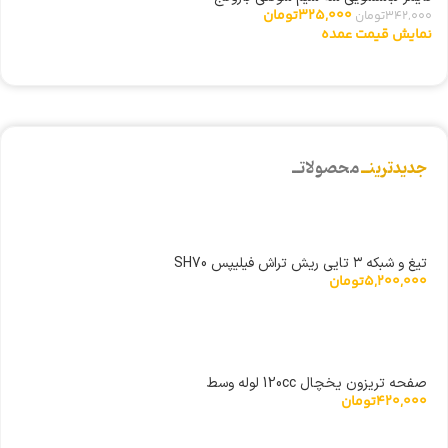
0
325,000
تومان
342,000
تومان
ن
نمایش قیمت عمده
جدیدترینــ
محصولاتــ
تیغ و شبکه ۳ تایی ریش تراش فیلیپس SH70
5,200,000
تومان
صفحه تریزون یخچال 120cc لوله وسط
420,000
تومان