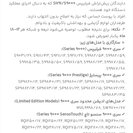
دارندگان ریش‌تراش فیلیپس
SH91/S9000
که به دنبال احیای عملکرد
دستگاه خود هستند.
افراد با پوست حساس که نیاز به اصلاح بدون التهاب دارند.
طرفداران لوازم آرایشی و بهداشتی باکیفیت و بادوام.
📌
نکته:
برای نتیجه مطلوب، توصیه می‌شود تیغه و شبکه هر
۱۲-۱۸
ماه
یکبار تعویض شود.
🔹
سازگاری با مدل‌های زیر:
✔
سری 9000 فیلیپس (Series 9000):
S9031/26, S9111/43, S9211/12, S9211/26, S9982/54, S9982/59,
S9985/35, S9985/50, S9986/59, S9986/63, S9987/55,
S9987/68
✔
سری 9000 پرستیژ (Series 9000 Prestige):
SP9820/12, SP9840/31, SP9860/13, SP9860/16, SP9861/16,
SP9862/14, SP9863/14, SP9871/22, SP9872/15, SP9872/22,
SP9883/35
✔
مدل‌های ادیشن محدود سری 9000 (Limited Edition Models):
MVL9998/78, SW9700/67
✔
سری 9000 سنسو تاچ (Series 9000 SensoTouch)
RQ1250/17, RQ1250/22, RQ1251/22, RQ1260/16, RQ1260/17,
RQ1260/22, RQ1261/17, RQ1275/17, RQ1280/16, RQ1280/21,