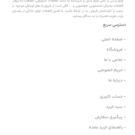
لوازم یدکی و جانی لوازم منزل و آشپزخانه به مانند قطعات جاروبرقی، قطعات ماکروفر،
قطعات یخچال، لباسشویی، ظرفشویی و … کافی است از طریق راه های ارتباطی موجود در
سایت با کارشناسان فروش ما در ارتباط باشید. با تامین قطعات لوازم خانگی در پارسیان
پارت، هزینه تعمیرات را به حداقل برسانید.
دسترسی سریع
- صفحه اصلی
- فروشگاه
- تماس با ما
- حریم خصوصی
- درباره ما
- حساب کاربری
- سبد خرید
- پیگیری سفارش
- راهنمای خرید عمده