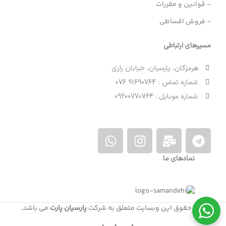
- قوانین و مقررات
- فروش اقساطی
مسیرهای ارتباطی
هرمزگان، پارسیان، خیابان رازی
شماره تماس : 91690764 076
شماره موبایل : 09200770764
نمادهای ما
کلیه حقوق این وبسایت متعلق به شرکت
پارسیان پارت
می باشد.