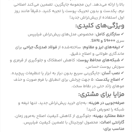
بالا را ارائه می‌دهد. این مجموعه جایگزین، تضمین می‌کند اصلاحی
نرم، یکدست و بدون تحریک پوست را تجربه کنید، دقیقاً مانند روز
اول استفاده از ریش‌تراش جدید!
ویژگی‌های کلیدی:
✔
سازگاری کامل
: مخصوص مدل‌های ریش‌تراش فیلیپس
سری
S9000 و SH91
.
✔
تیغه‌های تیز و مقاوم
: ساخته‌شده از
فولاد ضدزنگ جراحی
برای
ماندگاری طولانی و اصلاح دقیق.
✔
شبکه‌های محافظ پوست
: کاهش اصطکاک و جلوگیری از قرمزی و
سوزش پوست حساس.
✔
نصب آسان
: جایگزینی سریع بدون نیاز به ابزار یا تنظیمات پیچیده.
✔
اصلاح یکدست
: ۵ جهت چرخش برای انطباق با فرم صورت و حذف
موهای زائد حتی در نقاط سخت.
مزایا برای مشتری:
صرفه‌جویی در هزینه
: به‌جای خرید ریش‌تراش جدید، تنها تیغه و
شبکه را تعویض کنید!
حفظ عملکرد بهینه
: جلوگیری از کاهش کیفیت اصلاح به‌مرور زمان.
گارانتی اصالت
: محصول اورجینال با تضمین کیفیت فیلیپس.
مناسب برای: