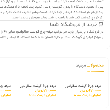
تیغه جدید را با دقت نصب کرده و اطمینان حاصل کنید که محکم و تراز شده
پس از نصب، دستگاه را بدون گوشت روشن کنید چند لحظه تا از عملکرد 
بعد از هر بار استفاده، تیغه را جدا کرده، شست‌وشو دهید، خشک کنید و 
اگر خروج گوشت کند شد یا بافت له شد، زمان تعویض مجدد است.
🛒 خرید از فروشگاه شما
در فروشگاه
پارسیان پارت
می‌توانید
تیغه چرخ گوشت سالوادور سایز ۴۲
را 
و مراکز تولیدی گوشت است، و کارشناسان ما با شما هستند تا ابعاد و تنا
محصولاتــ
مرتبط
تیغه چرخ گوشت سالوادور
تیغه چرخ گوشت سالوادور
شبکه چر
670,000
تومان
720,000
تومان
000,000
سایز 12
سایز ۳۲
۳۲ سوراخ ۳.۵
نمایش قیمت عمده
نمایش قیمت عمده
نمایش ق