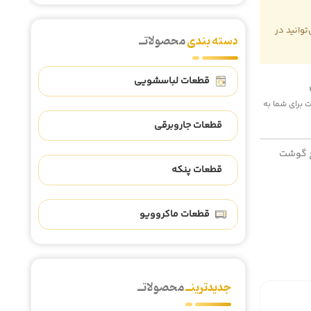
وانید در
دسته بندی
محصولاتــ
قطعات لباسشویی
 هزینه پست برای شما به
قطعات جاروبرقی
 گوشت
قطعات پنکه
قطعات ماکروویو
جدیدترینــ
محصولاتــ