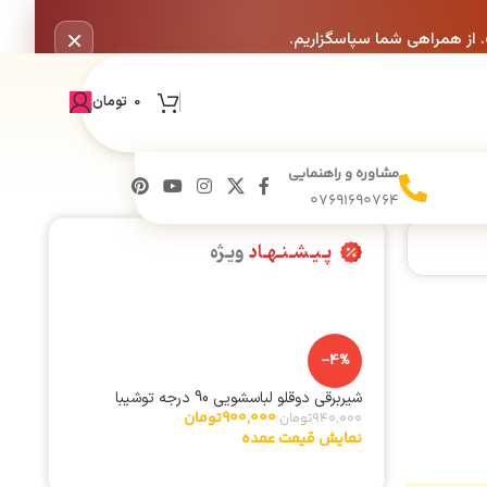
×
. از همراهی شما سپاسگزاریم.
0
تومان
مشاوره و راهنمایی
07691690764
پـیـشـنـهـاد
ویـژه
-4%
شیربرقی دوقلو لباسشویی 90 درجه توشیبا
900,000
تومان
940,000
تومان
نمایش قیمت عمده