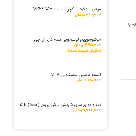
موتور بادگردان کولر اسپلیت MP24GA5
390,000
تومان
12VDC – 24BYJ48 پایه قلابی سیم کوتاه
ه با
میکروسوییچ لباسشویی همه کاره ال جی
365,000
تومان
نمایش قیمت عمده
تسمه ماشین لباسشویی M28
105,000
تومان
تیغ و توری سری ۵ ریش تراش براون (۸۰۰۰) ۵۱B
1,900,000
تومان