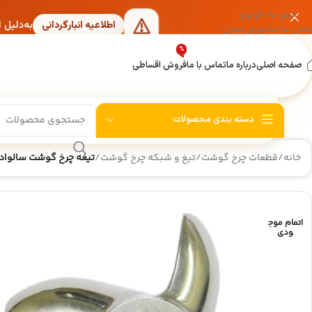
عبور به ناوبری
به‌دلیل 
اطلاعیه انبارگردانی
رفتن به محتوای اصلی
%
صفحه اصلی
درباره ما
تماس با ما
فروش اقساطی
دسته بندی محصولات
خانه
/
قطعات چرخ گوشت
/
تیغ و شبکه چرخ گوشت
/
تیغه چرخ گوشت سالوادور 
اتمام موج
ودی