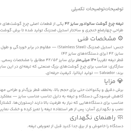
توضیحات
توضیحات تکمیلی
تیغه چرخ گوشت سالوادور سایز 42
یکی از قطعات اصلی چرخ گوشت‌های صنعت
طراحی چهارضلع خنجری و ساختار استیل ضدزنگ تولید شده تا برش گوشت ی
⚙️ مشخصات فنی
جنس: استیل ضدزنگ (Stainless Steel) — مقاوم در برابر خوردگی و طول عمر بالا.
سایز: ۴۲ (برای دستگاه‌های سایز ۴۲)
قطر تیغه تقریباً
۱۲۰ میلی‌متر
برای سایز ۴۲/۵۲ مطابق با مشخصات رسمی.
سازگاری: مناسب برای چرخ گوشت‌های بزرگ صنعتی که تیغه‌ای در این سای
برند: Salvador — تولید ایتالیا، کیفیت حرفه‌ای.
💎 مزایا
برش دقیق و یکنواخت حتی برای حجم بالا، به‌لطف قطر بزرگ‌تر و طراحی م
کاهش فرسودگی دستگاه و تیغه به دلیل تناسب مناسب سایز — عملکرد به
مناسب برای دستگاه‌هایی که نیاز به ظرفیت بالا دارند (رستوران‌ها، کشتارگ
نصب و نگهداری آسان: پس از هر استفاده تیغه را تمیز کرده و خشک نمایید
🧼 راهنمای نگهداری
دستگاه را خاموش و از برق جدا کنید قبل از تعویض تیغه.