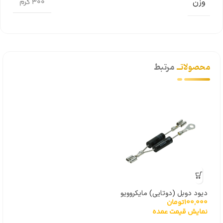
وزن
300 گرم
محصولاتــ
مرتبط
دیود دوبل (دوتایی) مایکروویو
100,000
تومان
نمایش قیمت عمده