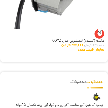
-2%
مگنت (کشنده) لباسشویی مدل QDYZ
شی
1,200,000
تومان
1,230,000
تومان
0
نمایش قیمت عمده
ن
جدیدترینــ
محصولاتــ
پمپ آب غرق آبی مناسب آکواریوم و کولر آبی برند تکسان 85 وات