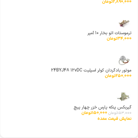
2,890,000
تومان
ترموستات اتو بخار 10 آمپر
34,000
تومان
موتور بادگردان کولر اسپلیت 24BYJ48 12vDC
250,000
تومان
گیربکس پنکه پارس خزر چهار پیچ
150,000
تومان
153,000
تومان
نمایش قیمت عمده