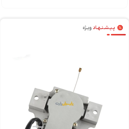
پـیـشـنـهـاد
ویـژه