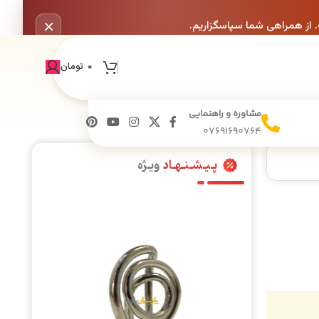
×
. از همراهی شما سپاسگزاریم.
0
تومان
مشاوره و راهنمایی
07691690764
پـیـشـنـهـاد
ویـژه