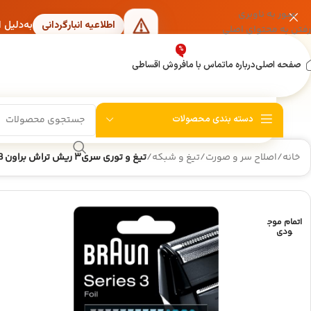
عبور به ناوبری
به‌دلیل 
اطلاعیه انبارگردانی
رفتن به محتوای اصلی
%
صفحه اصلی
درباره ما
تماس با ما
فروش اقساطی
دسته بندی محصولات
خانه
/
اصلاح سر و صورت
/
تیغ و شبکه
/
تیغ و توری سری۳ ریش تراش براون ۳۱B
اتمام موج
ودی