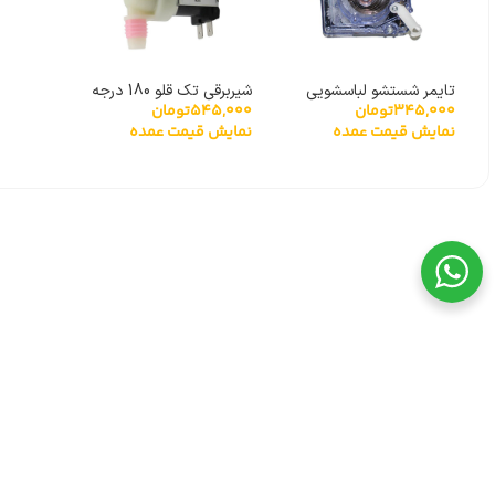
تایمر شستشو لباسشویی
شیربرقی تک قلو 180 درجه
345,000
تومان
545,000
تومان
دوقلو حایر
FPD180A
نمایش قیمت عمده
نمایش قیمت عمده
دسترسی سریع