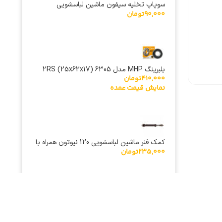
سوپاپ تخلیه سیفون ماشین لباسشویی
90,000
تومان
پاکشوما
بلبرینگ MHP مدل 6305 2RS (25x62x17)
410,000
تومان
ژاپنی
نمایش قیمت عمده
کمک فنر ماشین لباسشویی 120 نیوتون همراه با
235,000
تومان
مغزی
نمادهای ما