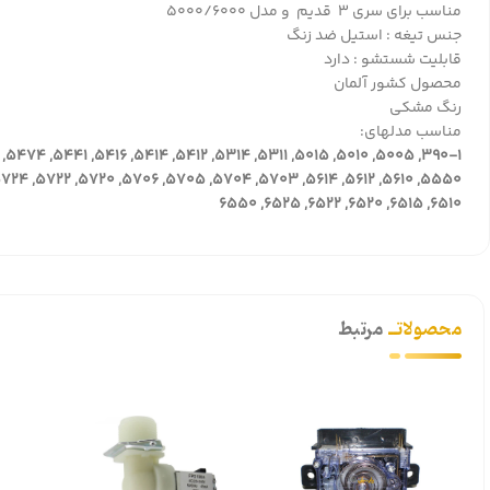
مناسب برای سری ۳ قدیم و مدل ۵۰۰۰/۶۰۰۰
جنس تیغه : استیل ضد زنگ
قابلیت شستشو : دارد
محصول کشور آلمان
رنگ مشکی
مناسب مدلهای:
6510, 6515, 6520, 6522, 6525, 6550
محصولاتــ
مرتبط