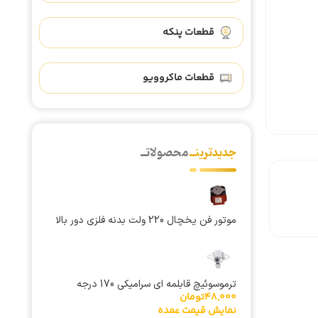
قطعات پنکه
قطعات ماکروویو
جدیدترینــ
محصولاتــ
موتور فن یخچال 220 ولت بدنه فلزی دور بالا
YZF-6-6.5
ترموسوئیچ قابلمه ای سرامیکی 170 درجه
48,000
تومان
نمایش قیمت عمده