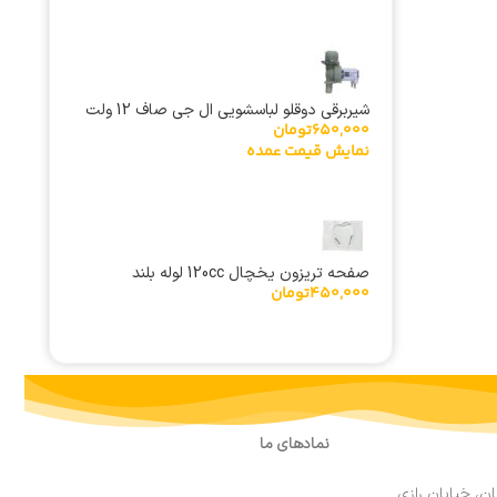
شیربرقی دوقلو لباسشویی ال جی صاف 12 ولت
650,000
تومان
نمایش قیمت عمده
صفحه تریزون یخچال 120cc لوله بلند
450,000
تومان
نمادهای ما
ان، خیابان رازی