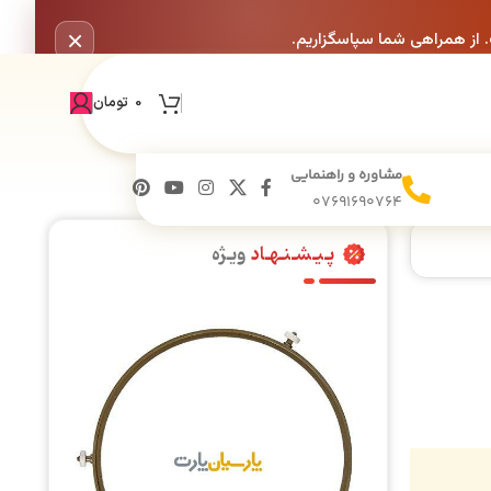
×
. از همراهی شما سپاسگزاریم.
0
تومان
مشاوره و راهنمایی
07691690764
پـیـشـنـهـاد
ویـژه