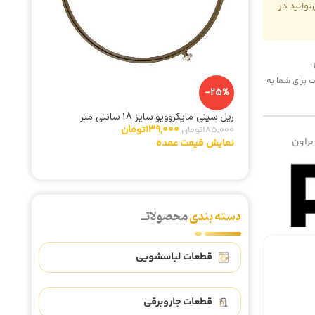
وانید در
 هزینه پست برای شما به
-25%
-5%
ریل سینی مایکروویو سایز 18 سانتی متر
تایمر لب
139,000
تومان
185,000
تومان
342,000
براون
نمایش قیمت عمده
نمایش ق
دسته بندی
محصولاتــ
قطعات لباسشویی
قطعات جاروبرقی