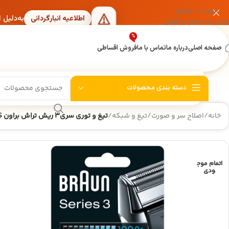
عبور به ناوبری
به‌دلیل 
اطلاعیه انبارگردانی
رفتن به محتوای اصلی
%
صفحه اصلی
درباره ما
تماس با ما
فروش اقساطی
دسته بندی محصولات
خانه
/
اصلاح سر و صورت
/
تیغ و شبکه
/
تیغ و توری سری۳ ریش تراش براون ۳۱S
اتمام موج
ودی