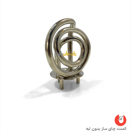
-16%
المنت چای ساز بدون لبه
مگ