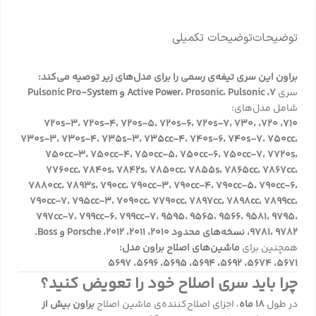
توضیحات
توضیحات تکمیلی
براون این سری تیغه‌ی رسمی را برای مدل‌های زیر توصیه می‌کند:
سری
7، Active Power، Prosonic، Pulsonic و Pulsonic Pro-System
شامل مدل‌های:
710، 720، 720s-3، 720s-4، 720s-5، 720s-6، 720s-7، 730،
730s-3، 730s-4، 735s-3، 735cc-4، 740s-6، 740s-7، 750cc،
750cc-3، 750cc-4، 750cc-5، 750cc-6، 750cc-7، 7720s،
7760cc، 7840s، 7842s، 7850cc، 7855s، 7865cc، 7867cc،
7880cc، 7893s، 790cc، 790cc-3، 790cc-4، 790cc-5، 790cc-6،
790cc-7، 795cc-3، 7090cc، 7790cc، 7897cc، 7898cc، 7899cc،
797cc-7، 799cc-6، 799cc-7، 9595، 9565، 9566، 9581، 9795،
9781، 9782، نسخه‌های محدود 2010، 2011، 2012، Porsche و Boss.
همچنین برای
ماشین‌های اصلاح براون مدل:
5671، 5674، 5692، 5694، 5695، 5696، 5697
چرا باید سری اصلاح خود را تعویض کنید؟
در طول
18 ماه
، اجزای اصلاح‌کننده‌ی ماشین اصلاح
براون بیش از