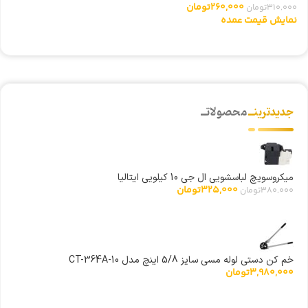
260,000
تومان
310,000
تومان
00
نمایش قیمت عمده
ن
جدیدترینــ
محصولاتــ
میکروسویچ لباسشویی ال جی 10 کیلویی ایتالیا
325,000
تومان
380,000
تومان
خم کن دستی لوله مسی سایز 5/8 اینچ مدل CT-364A-10
3,980,000
تومان