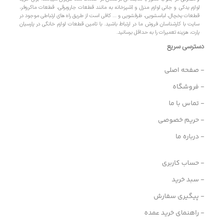
لوازم یدکی و جانی لوازم منزل و آشپزخانه به مانند قطعات جاروبرقی، قطعات ماکروفر،
قطعات یخچال، لباسشویی، ظرفشویی و … کافی است از طریق راه های ارتباطی موجود در
سایت با کارشناسان فروش ما در ارتباط باشید. با تامین قطعات لوازم خانگی در پارسیان
پارت، هزینه تعمیرات را به حداقل برسانید.
دسترسی سریع
- صفحه اصلی
- فروشگاه
- تماس با ما
- حریم خصوصی
- درباره ما
- حساب کاربری
- سبد خرید
- پیگیری سفارش
- راهنمای خرید عمده