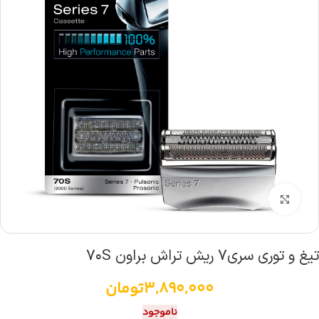
بزرگنمایی تصویر
تیغ و توری سری۷ ریش تراش براون ۷۰S
3,890,000
تومان
ناموجود