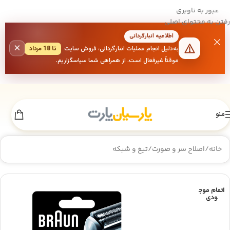
عبور به ناوبری
رفتن به محتوای اصلی
اطلاعیه انبارگردانی
×
به‌دلیل انجام عملیات انبارگردانی، فروش سایت
تا 18 مرداد
موقتاً غیرفعال است. از همراهی شما سپاسگزاریم.
منو
خانه
/
اصلاح سر و صورت
/
تیغ و شبکه
اتمام موج
ودی