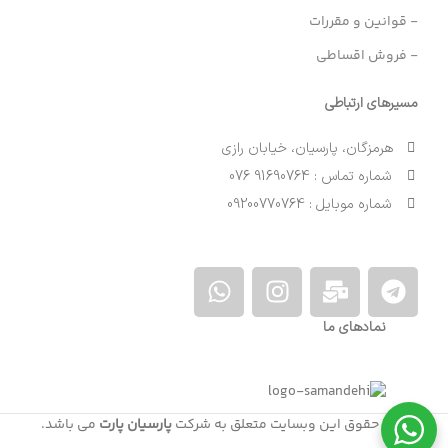
- قوانین و مقررات
- فروش اقساطی
مسیرهای ارتباطی
هرمزگان، پارسیان، خیابان رازی
شماره تماس : 91690764 076
شماره موبایل : 09200770764
نمادهای ما
کلیه حقوق این وبسایت متعلق به شرکت
پارسیان پارت
می باشد.