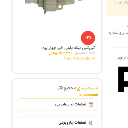
وانید در
 هزینه پست برای شما به
-4%
-2%
 بازوکج
گیربکس پنکه پارس خزر چهار پیچ
شیربرقی دوقل
150,000
تومان
153,000
تومان
940,000
:
براون
نمایش قیمت عمده
نمایش ق
دسته بندی
محصولاتــ
قطعات لباسشویی
قطعات جاروبرقی