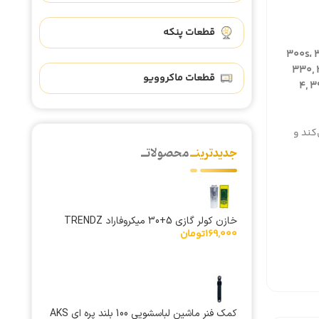
قطعات پنکه
300s، 3
330, 
قطعات ماکروویو
4, 3
‌کند و
جدیدترینــ
محصولاتــ
خازن کولر گازی 5+30 میکروفاراد TRENDZ
169,000
تومان
کمک فنر ماشین لباسشویی 100 بلند پره ای AKS