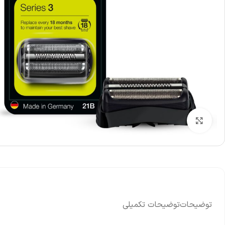
ومان
%
-2%
ریل 
مگنت (کشنده) لباسشویی مدل QDYZ
000
1,200,000
تومان
1,230,000
تومان
نم
نمایش قیمت عمده
بزرگنمایی تصویر
توضیحات
توضیحات تکمیلی