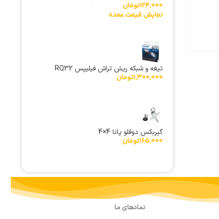
124,000
تومان
اصلی
نمایش قیمت عمده
تیغه و شبکه ریش تراش فیلیپس RQ32
1,300,000
تومان
گیربکس دوقلو پانا 4×4
165,000
تومان
نمادهای ما