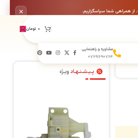
×
. از همراهی شما سپاسگزاریم.
0
تومان
مشاوره و راهنمایی
07691690764
پـیـشـنـهـاد
ویـژه