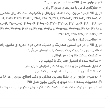
توری براون مدل 21B – مناسب برای سری 3
🔹
سازگاری کامل با مدل‌های سری 3 براون
توری
21B
از برند
براون
، یک قطعه
اورجینال و باکیفیت
است که برای ماشین‌
T, 301s, 302s, 310BT, 310s, 310TS, 320, 320r-4, 320s-4, 320s-5,
✔
c-4, 350cc-5, 360s-4, 360s-5, 370, 370cc, 370cc-4, 380, 380s-
, 3030, 3030s, 3040s, 3045, 3045s, 3050cc, 3070cc, 3080, 3080s,
3090cc, CruZer5, CruZer6, S3
🔹
اصلاحی دقیق و راحت
توری
21B
با طراحی
استیل ضد زنگ
و مشبک خاص خود، تجربه‌ای
دقیق، راح
اصلاحی نرم و بدون تحریک پوست را به ارمغان می‌آورد.
🔹
کیفیت ساخت بالا و دوام طولانی
✔
ساخته شده از استیل ضد زنگ با کیفیت بالا
✔
قابل شستشو
برای حفظ بهداشت و افزایش طول عمر
✔
ساخت آلمان
با بالاترین استانداردهای کیفیتی
📌
توصیه‌ی براون:
برای
حفظ بهترین عملکرد و دقت اصلاح
، توری را هر
18 ماه یک‌بار
📦
محتویات بسته:
1 عدد
توری جایگزین براون مدل 21B
امیدوارم این توضیحات به شما کمک کند! اگر سوال دیگری دارید، خوشح