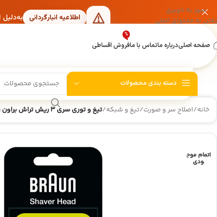
عبور به ناوبری
به‌دلیل 
اطلاعیه انبارگردانی
رفتن به محتوای اصلی
%
صفحه اصلی
درباره ما
تماس با ما
فروش اقساطی
دسته بندی محصولات
خانه
/
اصلاح سر و صورت
/
تیغ و شبکه
/
تیغ و توری سری ۳ ریش تراش براون 21B Green
اتمام موج
ودی