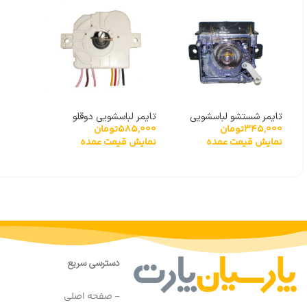
تایمر شستشو لباسشویی
تایمر لباسشویی دوقلو
345,000
تومان
585,000
تومان
دوقلو حایر
پاکشوما ۷ سیم درجه یک
نمایش قیمت عمده
نمایش قیمت عمده
دسترسی سریع
- صفحه اصلی