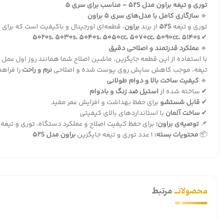
توری و تیغه براون مدل 52S – مناسب برای سری 5
🔹
سازگاری کامل با مدل‌های سری 5 براون
توری و تیغه
52S
از برند
براون
، قطعه‌ای اورجینال و باکیفیت است که برا
5020s، 5030s، 5040s، 5050cc، 5070cc، 5090cc، 5140s
✔
🔹
عملکرد قدرتمند و اصلاحی دقیق
با استفاده از این قطعه جایگزین، ماشین اصلاح شما همانند روز اول عمل 
تیغه، موجب کاهش سایش روی پوست شده و اصلاحی
نرم و راحت
را فراهم
🔹
کیفیت ساخت بالا و دوام طولانی
✔ ساخته شده از
استیل ضد زنگ و بادوام
✔
قابل شستشو
برای حفظ بهداشت و افزایش عمر مفید
✔
ساخت آلمان
با استانداردهای بالای کیفیتی
📌
توصیه‌ی براون:
برای حفظ کیفیت اصلاح و عملکرد دستگاه، توری و تیغه 
📦
محتویات بسته:
1 عدد توری و تیغه جایگزین
براون مدل 52S
محصولاتــ
مرتبط