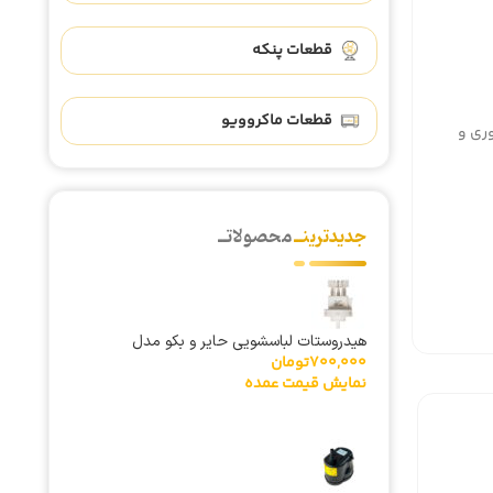
قطعات پنکه
قطعات ماکروویو
وری و
جدیدترینــ
محصولاتــ
هیدروستات لباسشویی حایر و بکو مدل
700,000
تومان
0024000399A
نمایش قیمت عمده