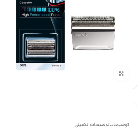
-25%
%
ریل سینی مایکروویو سایز 18 سانتی متر
مگن
139,000
تومان
185,000
تومان
000
نمایش قیمت عمده
نم
بزرگنمایی تصویر
توضیحات
توضیحات تکمیلی