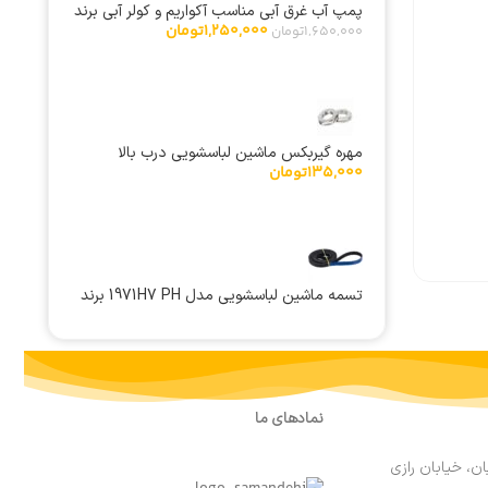
پمپ آب غرق آبی مناسب آکواریم و کولر آبی برند
1,250,000
تومان
تکسان 130 وات
1,650,000
تومان
مهره گیربکس ماشین لباسشویی درب بالا
135,000
تومان
تسمه ماشین لباسشویی مدل 1971H7 PH برند
هاتچینسون
نمادهای ما
ان، خیابان رازی