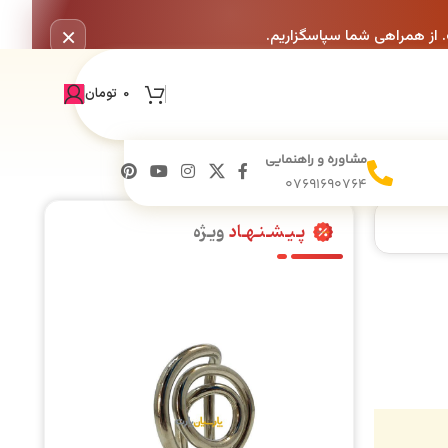
×
. از همراهی شما سپاسگزاریم.
0
تومان
مشاوره و راهنمایی
07691690764
پـیـشـنـهـاد
ویـژه