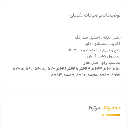
توضیحات
توضیحات تکمیلی
جنس تیغه : استیل ضد زنگ
قابلیت شستشو : دارد
تیغ و توری با کیفیت و دوام بالا
محصول کشور آلمان
مناسب برای مدل های :
550, 560, 5643, 5644, 5645, 5646, 570, 570cc, 590, 590cc,
8583, 8585, 8590, 8595, 8985, 8995
محصولاتــ
مرتبط