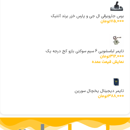
برس جاروبرقی ال جی و پارس خزر برند آنتیک
75,000
تومان
تایمر لباسشویی 6 سیم سوکتی بازو کج درجه یک
312,000
تومان
نمایش قیمت عمده
تایمر دیجیتال یخچال سورین
388,000
تومان