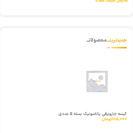
نمایش قیمت عمده
ن
جدیدترینــ
محصولاتــ
کیسه جاروبرقی پاناسونیک بسته 5 عددی
185,000
تومان