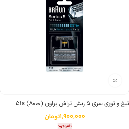
بزرگنمایی تصویر
تیغ و توری سری ۵ ریش تراش براون (۸۰۰۰) ۵۱s
1,900,000
تومان
ناموجود