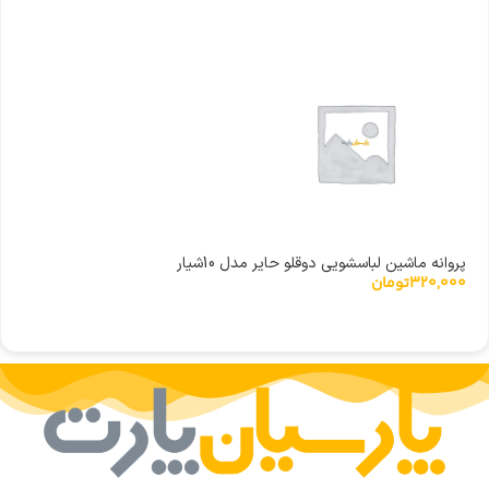
پروانه ماشین لباسشویی دوقلو حایر مدل 10شیار
320,000
تومان