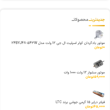
جدیدترینــ
محصولاتــ
موتور بادگردان کولر اسپلیت ال جی 12 ولت مدل 24BYJ48-543W
0
تومان
موتور سشوار 12 ولت 1000 وات
59,000
تومان
فیلتر درایر 15 گرمی جوشی برند LTC
45,000
تومان