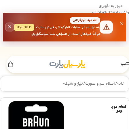
عبور به ناوبری
رفتن به محتوای اصلی
اطلاعیه انبارگردانی
×
به‌دلیل انجام عملیات انبارگردانی، فروش سایت
تا 18 مرداد
موقتاً غیرفعال است. از همراهی شما سپاسگزاریم.
منو
خانه
/
اصلاح سر و صورت
/
تیغ و شبکه
اتمام موج
ودی