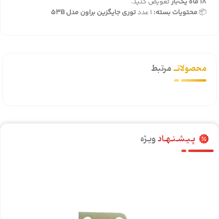
18 ماه یک‌بار
تعویض کنید.
📦
محتویات بسته:
1 عدد
توری جایگزین براون مدل 53B
محصولاتــ
مرتبط
پـیـشـنـهـاد
ویـژه