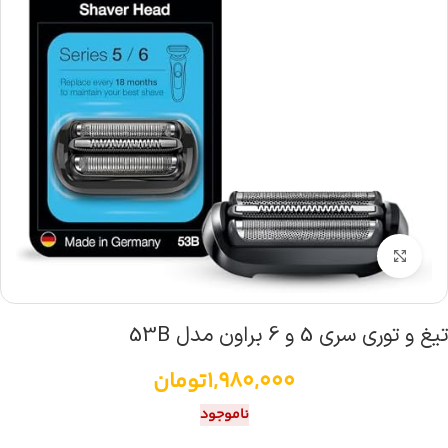
بزرگنمایی تصویر
تیغ و توری سری 5 و 6 براون مدل 53B
1,980,000
تومان
ناموجود