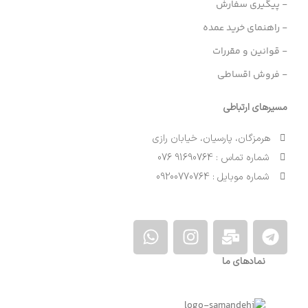
- پیگیری سفارش
- راهنمای خرید عمده
- قوانین و مقررات
- فروش اقساطی
مسیرهای ارتباطی
هرمزگان، پارسیان، خیابان رازی
شماره تماس : 91690764 076
شماره موبایل : 09200770764
نمادهای ما