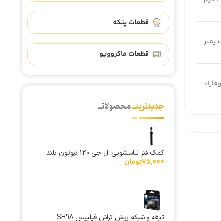
گرم
قطعات پنکه
قطعات ماکروویو
جدیدترینــ
محصولاتــ
کمک فنر لباسشویی ال جی 120 نیوتون بلند
75,000
تومان
تیغه و شبکه ریش تراش فیلیپس SH98