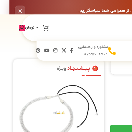
×
. از همراهی شما سپاسگزاریم.
0
تومان
مشاوره و راهنمایی
07691690764
پـیـشـنـهـاد
ویـژه