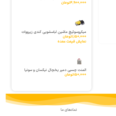
4,900,000
تومان
میکروسوئیچ ماشین لباسشویی کندی زیرووات
1,150,000
تومان
رولد 49030389
نمایش قیمت عمده
المنت چسبی دمپر یخچال نیکسان و سونیا
150,000
تومان
نمادهای ما