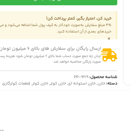
خرید کن، امتیاز بگیر، کمتر پرداخت کن!
4٪ مبلغ سفارش به‌صورت خودکار به کیف پول شما اضافه می‌شود و می‌ت
خریدهای بعدی از آن استفاده کنید.
×
-16%
-4
ارسال رایگان برای سفارش های بالای 6 میلیون تومان
رقی دوقلو لباسشویی 90 درجه توشیبا
المنت چای ساز بدون لبه
900,000
تومان
260,000
تومان
940,0
تومان
310,000
تومان
چنان چه جمع صورت حساب شما بالای 6 میلیون تومان شود
ایش قیمت عمده
نمایش قیمت عمده
صورت رایگان محاصبه خواهد شد.
شناسه محصول:
PP-9219
دسته:
خازن
,
خازن استوانه ای
,
خازن کولر
,
خازن کولر
,
قطعات کولرگازی