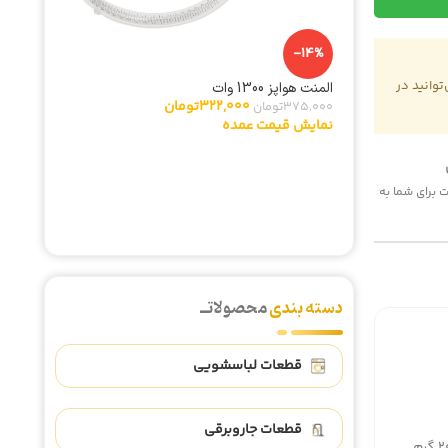
-14%
وانید در
المنت هواپز 1300 وات
322,000
تومان
375,000
تومان
نمایش قیمت عمده
-2%
مگنت (کش
,230,000
 هزینه پست برای شما به
نمایش ق
دسته بندی
محصولاتــ
قطعات لباسشویی
قطعات جاروبرقی