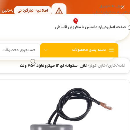
عبور به ناوبری
به‌دلیل 
اطلاعیه انبارگردانی
رفتن به محتوای اصلی
%
صفحه اصلی
درباره ما
تماس با ما
فروش اقساطی
دسته بندی محصولات
خانه
/
خازن
/
خازن کولر
/
خازن استوانه ای 12 میکروفاراد 450 ولت