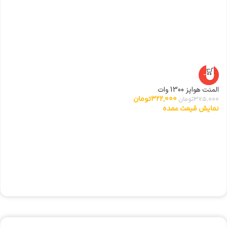
-14%
المنت هواپز 1300 وات
322,000
تومان
375,000
تومان
نمایش قیمت عمده
مگ
00
ن