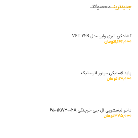
جدیدترینــ
محصولاتــ
گشادکن انبری ولیو مدل VST-22B
1,142,000
تومان
پایه لاستیکی موتور اتوماتیک
120,000
تومان
تاخو لباسشویی ال جی خرچنگی 6501KW3002A
375,000
تومان