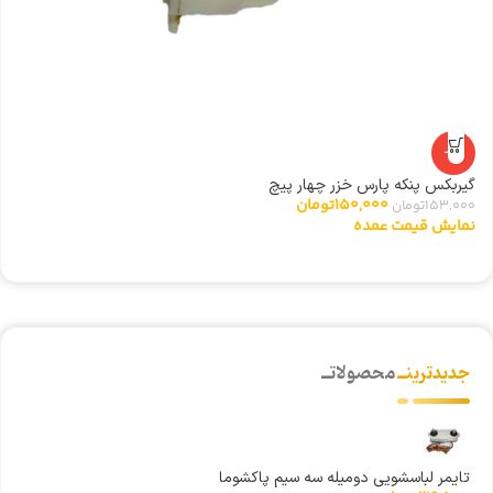
-2%
گیربکس پنکه پارس خزر چهار پیچ
شی
150,000
تومان
153,000
تومان
0
نمایش قیمت عمده
ن
جدیدترینــ
محصولاتــ
تایمر لباسشویی دومیله سه سیم پاکشوما