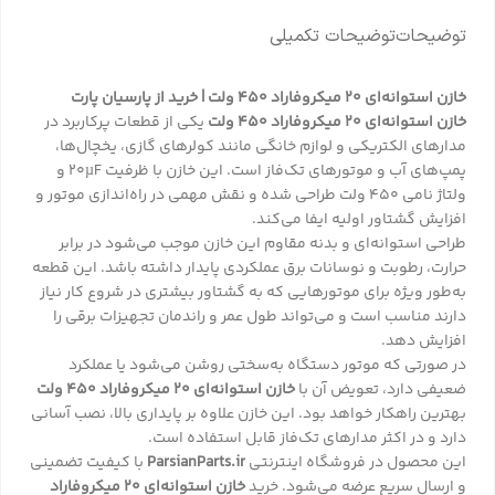
توضیحات
توضیحات تکمیلی
خازن استوانه‌ای 20 میکروفاراد 450 ولت | خرید از پارسیان پارت
خازن استوانه‌ای 20 میکروفاراد 450 ولت
یکی از قطعات پرکاربرد در
مدارهای الکتریکی و لوازم خانگی مانند کولرهای گازی، یخچال‌ها،
پمپ‌های آب و موتورهای تک‌فاز است. این خازن با ظرفیت 20µF و
ولتاژ نامی 450 ولت طراحی شده و نقش مهمی در راه‌اندازی موتور و
افزایش گشتاور اولیه ایفا می‌کند.
طراحی استوانه‌ای و بدنه مقاوم این خازن موجب می‌شود در برابر
حرارت، رطوبت و نوسانات برق عملکردی پایدار داشته باشد. این قطعه
به‌طور ویژه برای موتورهایی که به گشتاور بیشتری در شروع کار نیاز
دارند مناسب است و می‌تواند طول عمر و راندمان تجهیزات برقی را
افزایش دهد.
در صورتی که موتور دستگاه به‌سختی روشن می‌شود یا عملکرد
ضعیفی دارد، تعویض آن با
خازن استوانه‌ای 20 میکروفاراد 450 ولت
بهترین راهکار خواهد بود. این خازن علاوه بر پایداری بالا، نصب آسانی
دارد و در اکثر مدارهای تک‌فاز قابل استفاده است.
این محصول در فروشگاه اینترنتی
ParsianParts.ir
با کیفیت تضمینی
و ارسال سریع عرضه می‌شود. خرید
خازن استوانه‌ای 20 میکروفاراد