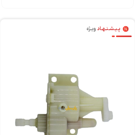
پـیـشـنـهـاد
ویـژه