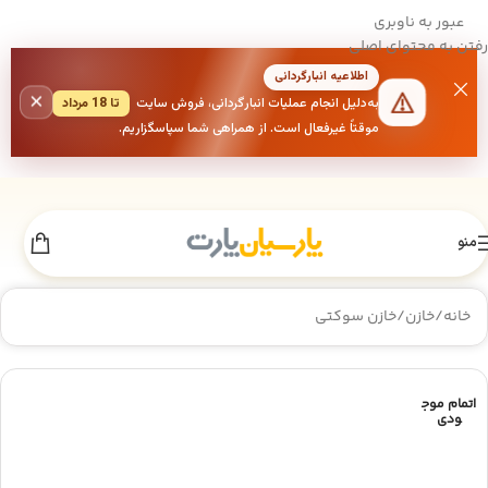
عبور به ناوبری
رفتن به محتوای اصلی
اطلاعیه انبارگردانی
×
به‌دلیل انجام عملیات انبارگردانی، فروش سایت
تا 18 مرداد
موقتاً غیرفعال است. از همراهی شما سپاسگزاریم.
منو
خانه
/
خازن
/
خازن سوکتی
اتمام موج
ودی