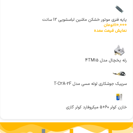
پایه فنری موتور خشکن ماشین لباسشویی 12 سانت
110,000
تومان
نمایش قیمت عمده
رله یخچال مدل 4TM15
سرپیک جوشکاری لوله مسی مدل T-C2A-2F
خازن کولر 60+5 میکروفارد کولر گازی