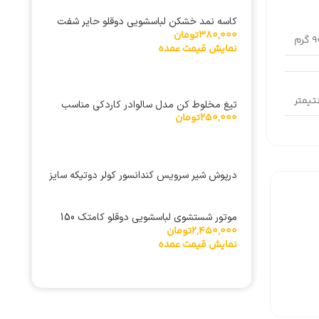
کاسه نمد خشکن لباسشویی دوقلو حایر شفت
380,000
تومان
12
 گرم
نمایش قیمت عمده
تیغ مخلوط کن مدل سالوادر کاردکی مناسب
250,000
تومان
برای مخلوط کن مولینکس 123
درپوش شیر سرویس کندانسور کولر دوتیکه سایز
5/8 اینچ رزوه بزرگ
موتور شستشوی لباسشویی دوقلو کامتک 150
2,450,000
تومان
وات | سه‌پایه آلومینیومی
نمایش قیمت عمده