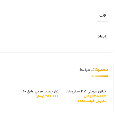
وزن
ابعاد
محصولاتــ
مرتبط
خازن سوکتی 3.5 میکروفاراد
نوار چسب فومی عایق 10
135,000
تومان
350,000
تومان
متری
نمایش قیمت عمده