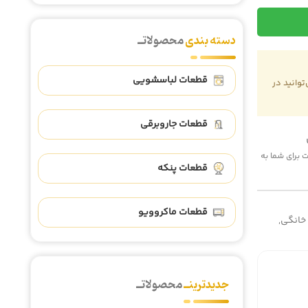
دسته بندی
محصولاتــ
قطعات لباسشویی
وانید در
قطعات جاروبرقی
 هزینه پست برای شما به
قطعات پنکه
قطعات ماکروویو
 خانگی
,
جدیدترینــ
محصولاتــ