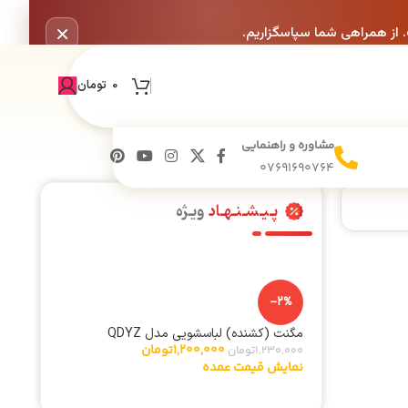
×
. از همراهی شما سپاسگزاریم.
0
تومان
مشاوره و راهنمایی
07691690764
پـیـشـنـهـاد
ویـژه
-2%
مگنت (کشنده) لباسشویی مدل QDYZ
1,200,000
تومان
1,230,000
تومان
نمایش قیمت عمده