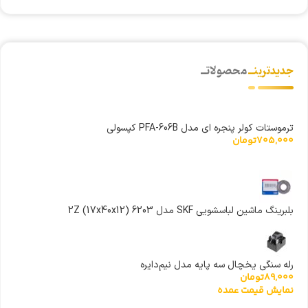
جدیدترینــ
محصولاتــ
ترموستات کولر پنجره ای مدل PFA-606B کپسولی
705,000
تومان
بلبرینگ ماشین لباسشویی SKF مدل 6203 2Z (17x40x12)
رله سنگی یخچال سه پایه مدل نیم‌دایره
89,000
تومان
نمایش قیمت عمده