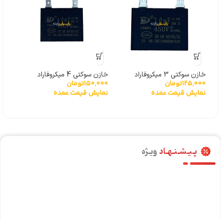
خازن سوکتی 3 میکروفاراد
خازن سوکتی 4 میکروفاراد
125,000
تومان
150,000
تومان
نمایش قیمت عمده
نمایش قیمت عمده
پـیـشـنـهـاد
ویـژه