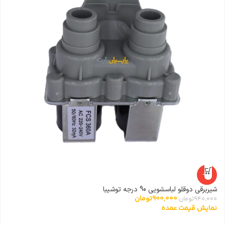
ال
0
ن
-4%
شیربرقی دوقلو لباسشویی 90 درجه توشیبا
900,000
تومان
940,000
تومان
نمایش قیمت عمده