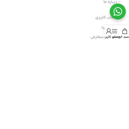
- درباره ما
- حساب کاربری
- سبد خرید
- پیگیری سفارش
سبد خرید
منو
حساب کاربری من
- راهنمای خرید عمده
- قوانین و مقررات
- فروش اقساطی
مسیرهای ارتباطی
هرمزگان، پارسیان، خیابان رازی
شماره تماس : 91690764 076
شماره موبایل : 09200770764