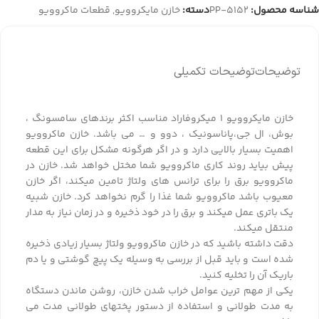
شناسه محصول:
PP-5152
دسته:
خازن مایکروویو
,
قطعات ماکروویو
توضیحات
توضیحات تکمیلی
خازن مایکروویو 1 میکروفاراد مناسب اکثر برندهای سامسونگ ،
بوش، ال جی،پاناسونیک ، دوو و … می باشد. خازن ماکروویو
اهمیت بسیار بالایی دارد و در اگر هرگونه مشکل برای این قطعه
پیش بیاید روند کاری ماکروویو شما مختل خواهد شد. خازن در
ماکروویو برق را برای ترانس های ولتاژ تامین میکند، اگر خازن
معیوب باشد ماکروویو شما غذا را گرم نخواهد کرد. خازن شبیه
یک باتری عمل میکند و برق را در خود ذخیره و در زمان نیاز به مدار
منتقل میکند.
دقت داشته باشید که در خازن ماکروویو ولتاژ بسیار زیادی ذخیره
شده است و باید قبل از بررسی به وسیله یک پیچ گوشتی و یا دم
باریک آن را تخلیه کنید.
یکی از مهم ترین عوامل خراب شدن خازن، روشن ماندن دستگاه
به مدت طولانی و استفاده از دستور پختهای طولانی مدت می