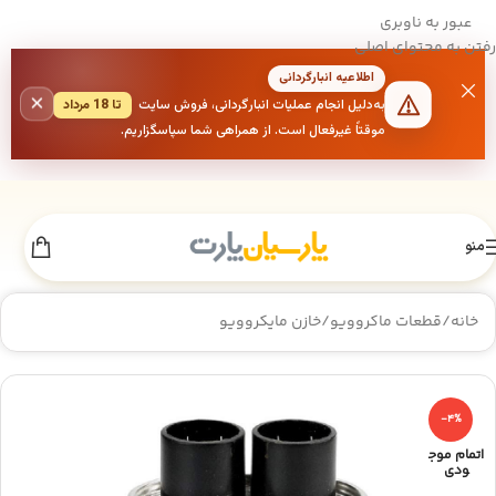
عبور به ناوبری
رفتن به محتوای اصلی
اطلاعیه انبارگردانی
×
به‌دلیل انجام عملیات انبارگردانی، فروش سایت
تا 18 مرداد
موقتاً غیرفعال است. از همراهی شما سپاسگزاریم.
منو
خانه
/
قطعات ماکروویو
/
خازن مایکروویو
-4%
اتمام موج
ودی