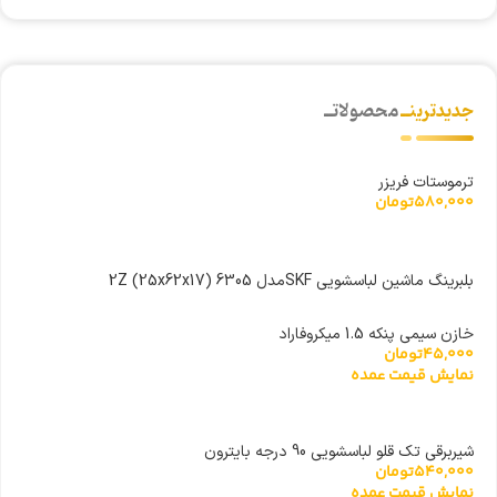
جدیدترینــ
محصولاتــ
ترموستات فریزر
580,000
تومان
بلبرینگ ماشین لباسشویی SKFمدل 6305 (25x62x17) 2Z
خازن سیمی پنکه 1.5 میکروفاراد
45,000
تومان
نمایش قیمت عمده
شیربرقی تک قلو لباسشویی 90 درجه بایترون
540,000
تومان
نمایش قیمت عمده