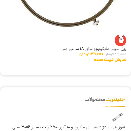
-25%
ریل سینی مایکروویو سایز 18 سانتی متر
شی
139,000
تومان
185,000
تومان
0
نمایش قیمت عمده
ن
جدیدترینــ
محصولاتــ
فیوز های ولتاژ شیشه ای ماکروویو 10 آمپر، 250 ولت ، سایز 6×30 میلی