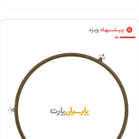
پـیـشـنـهـاد
ویـژه