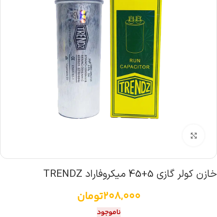
بزرگنمایی تصویر
خازن کولر گازی 5+45 میکروفاراد TRENDZ
208,000
تومان
ناموجود