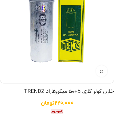
بزرگنمایی تصویر
خازن کولر گازی 5+50 میکروفاراد TRENDZ
220,000
تومان
ناموجود