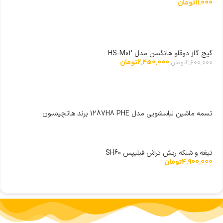
11,000
تومان
گیج گاز دوقلو هانگسن مدل HS-M02
2,450,000
تومان
2,600,000
تومان
تسمه ماشین لباسشویی مدل 1287H8 PHE برند هاتچینسون
تیغه و شبکه ریش تراش فیلیپس SH60
4,900,000
تومان