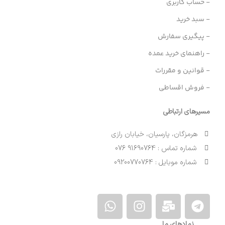
- حساب کاربری
- سبد خرید
- پیگیری سفارش
- راهنمای خرید عمده
- قوانین و مقررات
- فروش اقساطی
مسیرهای ارتباطی
هرمزگان، پارسیان، خیابان رازی
شماره تماس : 91690764 076
شماره موبایل : 09200770764
نمادهای ما