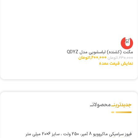
ال
0
ن
-2%
مگنت (کشنده) لباسشویی مدل QDYZ
1,200,000
تومان
1,230,000
تومان
نمایش قیمت عمده
جدیدترینــ
محصولاتــ
فیوز سرامیکی ماکروویو 8 آمپر، 250 ولت ، سایز 6×20 میلی متر