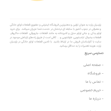
پارسیان پارت به عنوان اولین و معتبرترین فروشگاه اینترنتی و حضوری قطعات لوازم خانگی
و مصرفی در جنوب کشور با سابقه ای درخشان در خدمت شما عزیزان میباشد. برای خرید
لوازم یدکی و جانی لوازم منزل و آشپزخانه به مانند قطعات جاروبرقی، قطعات ماکروفر،
قطعات یخچال، لباسشویی، ظرفشویی و … کافی است از طریق راه های ارتباطی موجود در
سایت با کارشناسان فروش ما در ارتباط باشید. با تامین قطعات لوازم خانگی در پارسیان
پارت، هزینه تعمیرات را به حداقل برسانید.
دسترسی سریع
- صفحه اصلی
- فروشگاه
- تماس با ما
- حریم خصوصی
- درباره ما