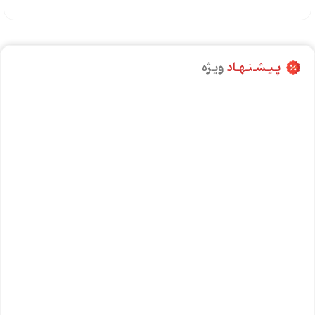
پـیـشـنـهـاد
ویـژه