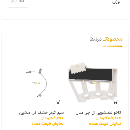
وزن
100 گرم
محصولاتــ
مرتبط
تاخو لباسشویی ال جی مدل
سیم ترمز خشک کن ماشین
285,000
تومان
88,000
تومان
000
گیربکسی 6501KW2001A
لباسشویی
درجه
نمایش قیمت عمده
نمایش قیمت عمده
نما