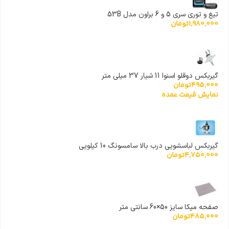
تیغ و توری سری 5 و 6 براون مدل 53B
1,980,000
تومان
گیربکس دوقلو اسنوا 11 شیار 37 میلی متر
495,000
تومان
نمایش قیمت عمده
گیربکس لباسشویی درب بالا سامسونگ 10 کیلویی
4,750,000
تومان
صفحه میکا سایز 50×60 سانتی متر
485,000
تومان