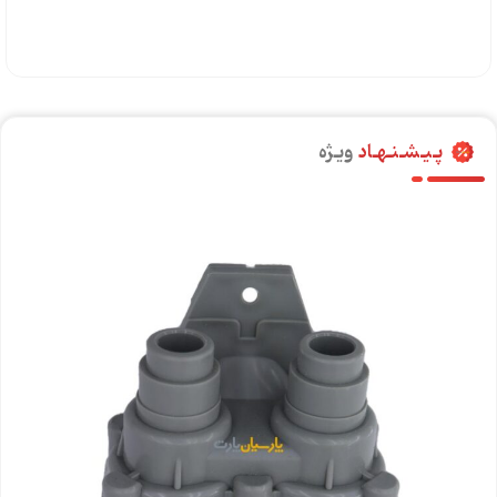
پـیـشـنـهـاد
ویـژه