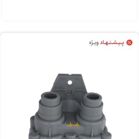
پـیـشـنـهـاد
ویـژه