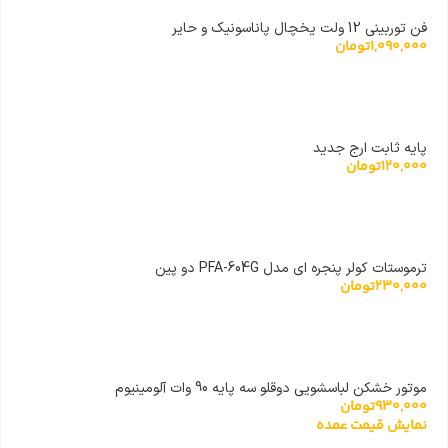
فن توربینی 12 ولت یخچال پاناسونیک و حایر
1,090,000
تومان
پایه ثابت ارج جدید
120,000
تومان
ترموستات کولر پنجره ای مدل PFA-604G دو پین
230,000
تومان
موتور خشکن لباسشویی دوقلو سه پایه 90 وات آلومینیوم
930,000
تومان
نمایش قیمت عمده