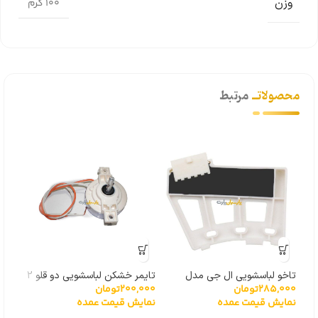
وزن
100 گرم
محصولاتــ
مرتبط
تاخو لباسشویی ال جی مدل
تایمر خشکن لباسشویی دو قلو 2
سه پ
285,000
تومان
200,000
تومان
000
گیربکسی 6501KW2001A
سیم
پیچ
نمایش قیمت عمده
نمایش قیمت عمده
نما