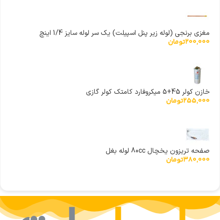
مغزی برنجی (لوله زیر پنل اسپیلت) یک سر لوله سایز 1/4 اینچ
200,000
تومان
خازن کولر 45+5 میکروفارد کامتک کولر گازی
255,000
تومان
صفحه تریزون یخچال 80cc لوله بغل
380,000
تومان