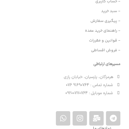
- حساب کاربری
- سبد خرید
- پیگیری سفارش
- راهنمای خرید عمده
- قوانین و مقررات
- فروش اقساطی
مسیرهای ارتباطی
هرمزگان، پارسیان، خیابان رازی
شماره تماس : 91690764 076
شماره موبایل : 09200770764
نمادهای ما