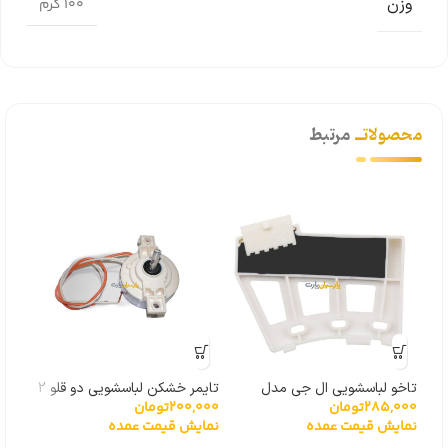
وزن
100 گرم
محصولاتــ
مرتبط
تاخو لباسشویی ال جی مدل
تایمر خشکن لباسشویی دو قلو 2
سیم
285,000
تومان
200,000
تومان
000
گیربکسی 6501KW2001A
سیم
لباس
نمایش قیمت عمده
نمایش قیمت عمده
نما