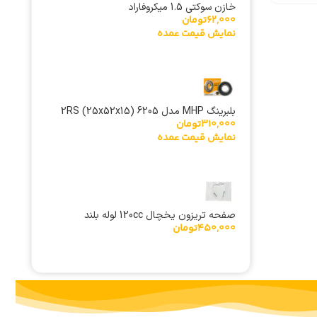
خازن سوکتی 1.5 میکروفاراد
62,000
تومان
نمایش قیمت عمده
بلبرینگ MHP مدل 6205 (25x52x15) 2RS
310,000
تومان
ژاپنی
نمایش قیمت عمده
صفحه تریزون یخچال 120cc لوله بلند
450,000
تومان