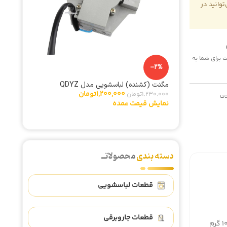
وانید در
 هزینه پست برای شما به
-5%
-2%
مگنت (کشنده) لباسشویی مدل QDYZ
تایمر لب
1,200,000
تومان
ی
1,230,000
تومان
342,000
نمایش قیمت عمده
نمایش ق
دسته بندی
محصولاتــ
قطعات لباسشویی
قطعات جاروبرقی
گرم