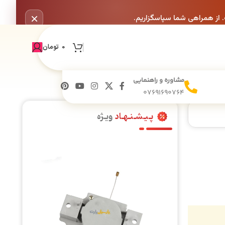
×
. از همراهی شما سپاسگزاریم.
0
تومان
مشاوره و راهنمایی
07691690764
پـیـشـنـهـاد
ویـژه