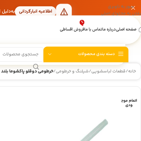
عبور به ناوبری
به‌دلیل 
اطلاعیه انبارگردانی
رفتن به محتوای اصلی
%
صفحه اصلی
درباره ما
تماس با ما
فروش اقساطی
دسته بندی محصولات
خانه
/
قطعات لباسشویی
/
شیلنگ و خرطومی
/
خرطومی دوقلو پاکشوما بلند M10
اتمام موج
ودی