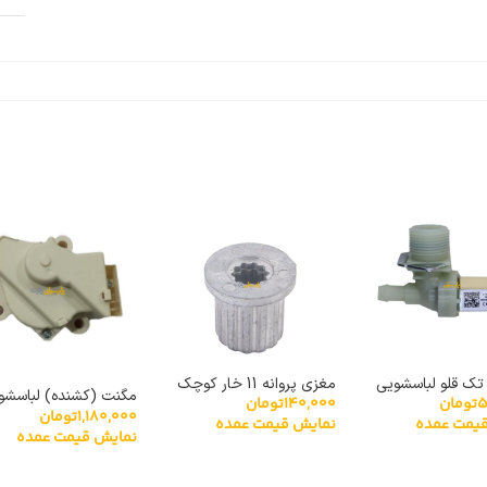
تک قلو لباسشویی
مغزی پروانه 11 خار کوچک
مگنت (کشنده) لباسشو
140,000
تومان
5
تومان
1,180,000
تومان
جی XPQ-6A
نمایش قیمت عمده
یمت عمده
نمایش قیمت عمده