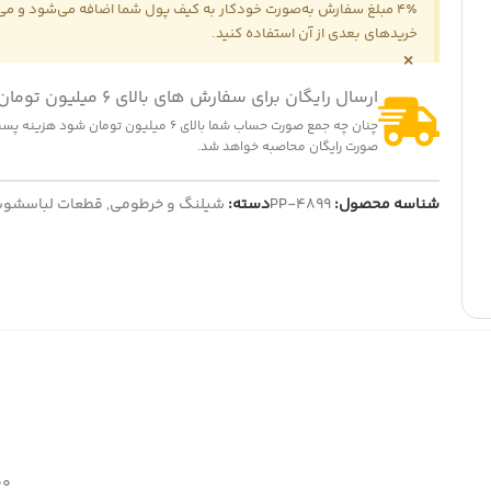
4٪ مبلغ سفارش به‌صورت خودکار به کیف پول شما اضافه می‌شود و می‌ت
خریدهای بعدی از آن استفاده کنید.
×
-14
ارسال رایگان برای سفارش های بالای 6 میلیون تومان
ت هواپز 1300 وات
322,000
تومان
375,0
تومان
چنان چه جمع صورت حساب شما بالای 6 میلیون تومان شود
ایش قیمت عمده
-16%
صورت رایگان محاصبه خواهد شد.
المنت چای ساز بدون لبه
260,000
تومان
شناسه محصول:
PP-4899
دسته:
310,000
شیلنگ و خرطومی
تومان
,
قطعات لباسشوی
نمایش قیمت عمده
100 