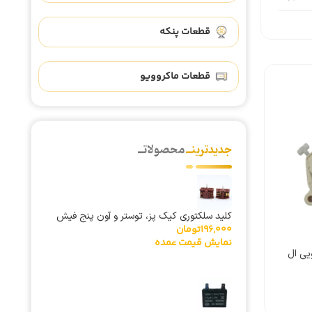
قطعات پنکه
قطعات ماکروویو
جدیدترینــ
محصولاتــ
کلید سلکتوری کیک پز، توستر و آون پنج فیش
مگنت (کشنده) لباسشویی
196,000
تومان
سه حالته اهرم فلزی
730,000
تومان
پاناسونیک HM-25V
نمایش قیمت عمده
نمایش قیمت عمده
یی ال