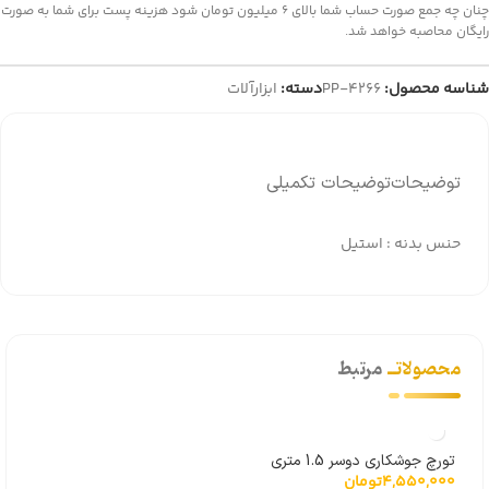
چنان چه جمع صورت حساب شما بالای 6 میلیون تومان شود هزینه پست برای شما به صورت
رایگان محاصبه خواهد شد.
شناسه محصول:
PP-4266
دسته:
ابزارآلات
توضیحات
توضیحات تکمیلی
حنس بدنه : استیل
محصولاتــ
مرتبط
تورچ جوشکاری دوسر 1.5 متری
4,550,000
تومان
مدل JH-3DSV