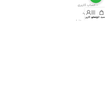
- حساب کاربری
- سبد خرید
سبد خرید
منو
حساب کاربری من
- پیگیری سفارش
- راهنمای خرید عمده
- قوانین و مقررات
- فروش اقساطی
مسیرهای ارتباطی
هرمزگان، پارسیان، خیابان رازی
شماره تماس : 91690764 076
شماره موبایل : 09200770764