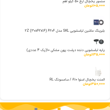
سنسور یخچال ارج 50 کیلو اهم
105,000
تومان
بلبرینگ ماشین لباسشویی SKL مدل 6206 (30x62x16) 2Z
پایه لباسشویی دنده درشت پهن مشکی 10(پک 4 عددی)
135,000
تومان
المنت یخچال اسنوا 810 / سامسونگ RL
350,000
تومان