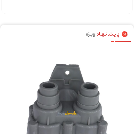
پـیـشـنـهـاد
ویـژه