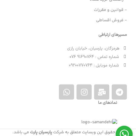
- قوانین و مقررات
- فروش اقساطی
مسیرهای ارتباطی
هرمزگان، پارسیان، خیابان رازی
شماره تماس : 91690764 076
شماره موبایل : 09200770764
نمادهای ما
کلیه حقوق این وبسایت متعلق به شرکت
پارسیان پارت
می باشد.