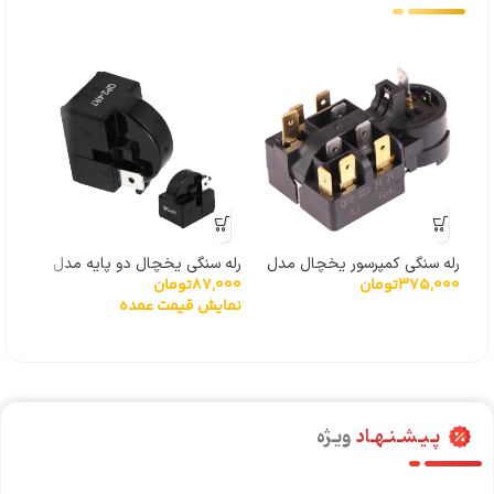
رله سنگی کمپرسور یخچال مدل
رله سنگی یخچال دو پایه مدل
رله 
375,000
تومان
87,000
تومان
000
QP3-12A
نیم‌دایره
نیم‌د
نمایش قیمت عمده
نما
پـیـشـنـهـاد
ویـژه