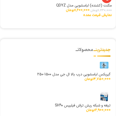
مگنت (کشنده) لباسشویی مدل QDYZ
ا
1,200,000
تومان
1,230,000
تومان
0
نمایش قیمت عمده
ن
جدیدترینــ
محصولاتــ
گیربکس لباسشویی درب بالا ال جی مدل 1500-250
4,750,000
تومان
تیغه و شبکه ریش تراش فیلیپس SH90
2,900,000
تومان