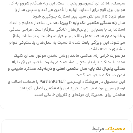
سیستم راه‌اندازی کمپرسور یخچال است. این رله هنگام شروع به کار
موتور، برق لازم برای استارت اولیه را تأمین می‌کند و سپس مدار را
قطع کرده تا از سوختن سیم‌پیچ استارت جلوگیری شود.
مدل
رله سنگی مکعبی تک پایه (1 پین)
به‌دلیل ساختار مقاوم و ابعاد
استاندارد، با بسیاری از یخچال‌های خانگی سازگار است. طراحی سنگی
و فشرده آن موجب تحمل بالا در برابر حرارت، رطوبت و نوسانات ولتاژ
می‌شود. این ویژگی باعث شده تا نسبت به مدل‌های پلاستیکی دوام
بیشتری داشته باشد.
در صورت خرابی رله، علائمی مانند روشن نشدن موتور، صدای کلیک
ممتد یا عملکرد ناپایدار یخچال مشاهده می‌شود. با تعویض آن با
رله
سنگی یخچال تک پایه مدل مکعبی اصلی و درجه‌یک
، عملکرد طبیعی و
ایمن دستگاه بازخواهد گشت.
این محصول در فروشگاه اینترنتی
ParsianParts.ir
با ضمانت اصالت و
ارسال سریع عرضه می‌شود. خرید این
رله مکعبی اصلی
گزینه‌ای
مطمئن برای تعمیرکاران حرفه‌ای و کاربران خانگی است.
محصولاتــ
مرتبط