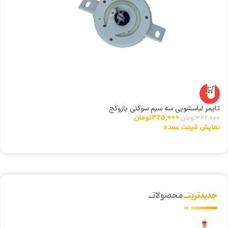
-5%
تایمر لباسشویی سه سیم سوکتی بازوکج
شی
325,000
تومان
342,000
تومان
0
نمایش قیمت عمده
ن
جدیدترینــ
محصولاتــ