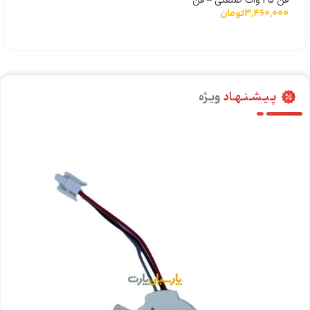
فن 25 وات صنعتی – فن
3,460,000
تومان
آبسردکن و یخچال ویترینی
کامتک همراه با پایه
پـیـشـنـهـاد
ویـژه