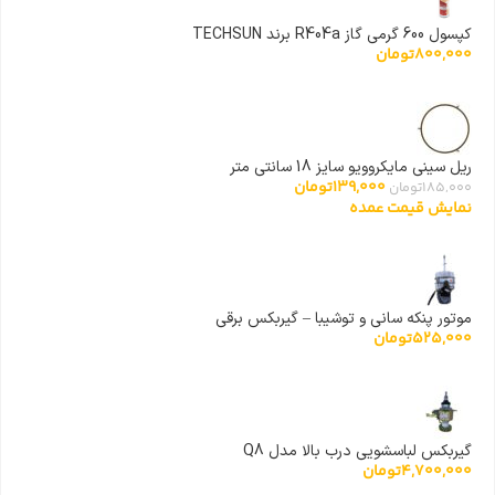
کپسول 600 گرمی گاز R404a برند TECHSUN
800,000
تومان
ریل سینی مایکروویو سایز 18 سانتی متر
139,000
تومان
185,000
تومان
نمایش قیمت عمده
موتور پنکه سانی و توشیبا – گیربکس برقی
525,000
تومان
گیربکس لباسشویی درب بالا مدل Q8
4,700,000
تومان