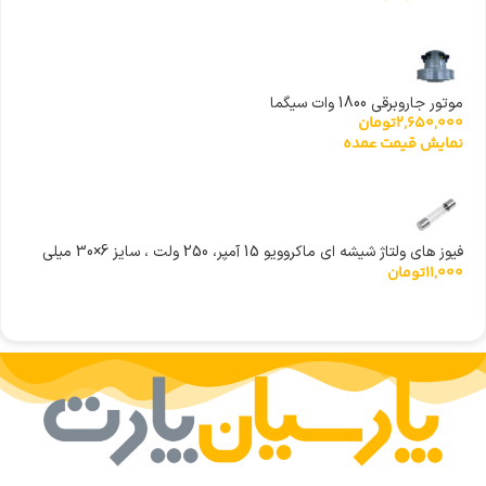
موتور جاروبرقی 1800 وات سیگما
2,650,000
تومان
نمایش قیمت عمده
فیوز های ولتاژ شیشه ای ماکروویو 15 آمپر، 250 ولت ، سایز 6×30 میلی
11,000
تومان
متر