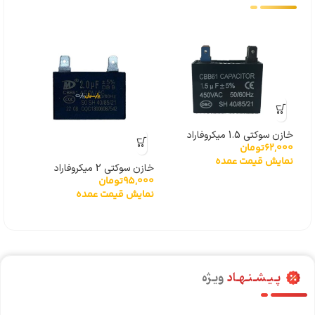
خازن سوکتی 1.5 میکروفاراد
62,000
تومان
نمایش قیمت عمده
خازن سوکتی 2 میکروفاراد
خازن سو
95,000
تومان
,000
نمایش قیمت عمده
نما
پـیـشـنـهـاد
ویـژه