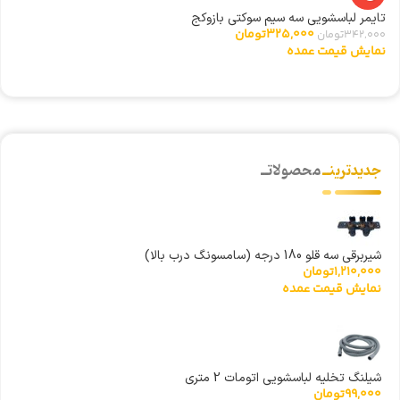
تایمر لباسشویی سه سیم سوکتی بازوکج
ا
325,000
تومان
342,000
تومان
0
نمایش قیمت عمده
ن
جدیدترینــ
محصولاتــ
شیربرقی سه قلو 180 درجه (سامسونگ درب بالا)
1,210,000
تومان
نمایش قیمت عمده
شیلنگ تخلیه لباسشویی اتومات 2 متری
99,000
تومان