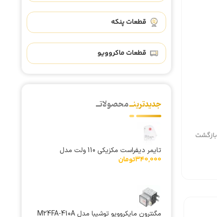
قطعات پنکه
قطعات ماکروویو
جدیدترینــ
محصولاتــ
بازگشت
تایمر دیفراست مکزیکی 110 ولت مدل
340,000
تومان
TMDC625
مگنترون مایکروویو توشیبا مدل M24FA-410A