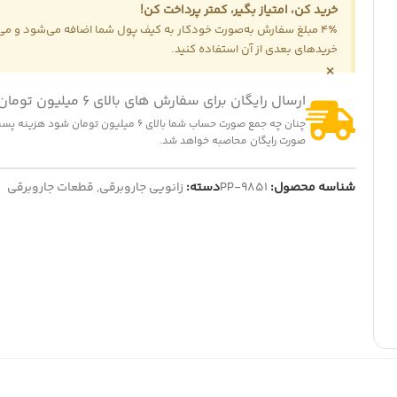
خرید کن، امتیاز بگیر، کمتر پرداخت کن!
4٪ مبلغ سفارش به‌صورت خودکار به کیف پول شما اضافه می‌شود و می‌ت
-14%
خریدهای بعدی از آن استفاده کنید.
×
المنت هواپز 1300 وات
322,000
تومان
375,000
تومان
ارسال رایگان برای سفارش های بالای 6 میلیون تومان
نمایش قیمت عمده
-5
چنان چه جمع صورت حساب شما بالای 6 میلیون تومان شود
صورت رایگان محاصبه خواهد شد.
مر لباسشویی سه سیم سوکتی بازوکج
325,000
تومان
342,0
تومان
ایش قیمت عمده
شناسه محصول:
PP-9851
دسته:
زانویی جاروبرقی
,
قطعات جاروبرقی