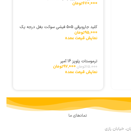
670,000
تومان
کلید جاروبرقی 505 فیشی سوکت بغل درجه یک
95,000
تومان
خارجی
نمایش قیمت عمده
ترموستات پلوپز 16 آمپر
97,000
تومان
115,000
تومان
نمایش قیمت عمده
نمادهای ما