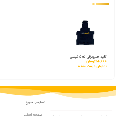
کلید جاروبرقی 505 فیشی
95,000
تومان
سوکت بغل درجه یک خارجی
نمایش قیمت عمده
دسترسی سریع