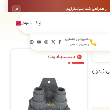
×
. از همراهی شما سپاسگزاریم.
0
تومان
مشاوره و راهنمایی
07691690764
پـیـشـنـهـاد
ویـژه
۲۲۰۰/ توربو شرکتی (بدون