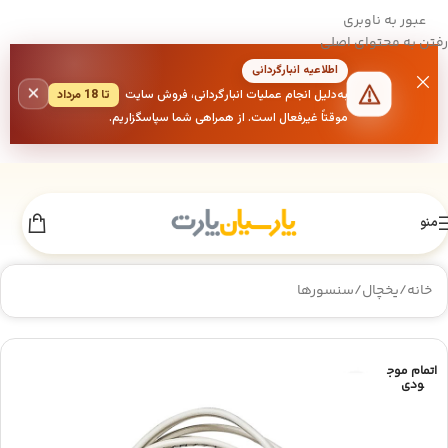
عبور به ناوبری
رفتن به محتوای اصلی
اطلاعیه انبارگردانی
×
به‌دلیل انجام عملیات انبارگردانی، فروش سایت
تا 18 مرداد
موقتاً غیرفعال است. از همراهی شما سپاسگزاریم.
منو
خانه
/
یخچال
/
سنسورها
اتمام موج
ودی