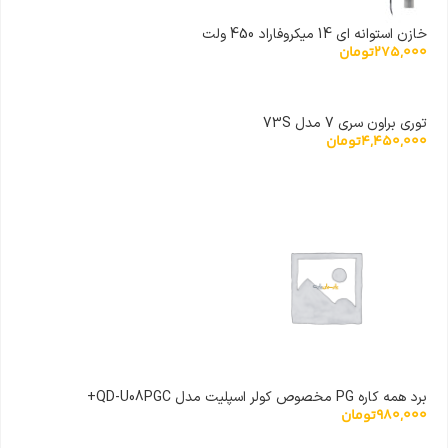
خازن استوانه ای 14 میکروفاراد 450 ولت
275,000
تومان
توری براون سری 7 مدل 73S
4,450,000
تومان
برد همه کاره PG مخصوص کولر اسپلیت مدل QD-U08PGC+
980,000
تومان