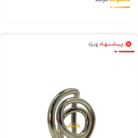
محصولاتــ
مرتبط
پـیـشـنـهـاد
ویـژه