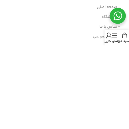
- صفحه اصلی
- فروشگاه
- تماس با ما
- حریم خصوصی
سبد خرید
منو
حساب کاربری من
- درباره ما
- حساب کاربری
- سبد خرید
- پیگیری سفارش
- راهنمای خرید عمده
- قوانین و مقررات
- فروش اقساطی
مسیرهای ارتباطی