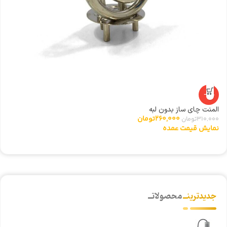
-16%
المنت چای ساز بدون لبه
ت
260,000
تومان
310,000
تومان
0
نمایش قیمت عمده
ن
جدیدترینــ
محصولاتــ