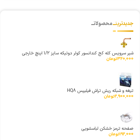
جدیدترینــ
محصولاتــ
شیر سرویس کله کج کندانسور کولر دوتیکه سایز 1/2 اینچ خارجی
320,000
تومان
تیغه و شبکه ریش تراش فیلیپس HQ8
2,900,000
تومان
صفحه ترمز خشکن لباسشویی
192,000
تومان