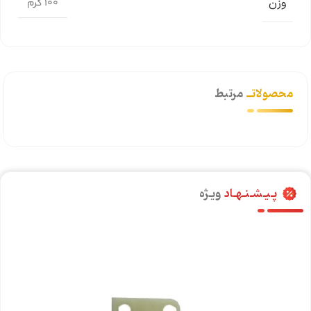
وزن
100 گرم
محصولاتــ
مرتبط
پـیـشـنـهـاد
ویـژه