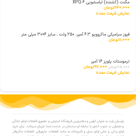
مگنت (کشنده) لباسشویی XPQ-6
640,000
تومان
نمایش قیمت عمده
فیوز سرامیکی ماکروویو 6.3 آمپر، 250 ولت ، سایز 6×30 میلی متر
11,000
تومان
ترموستات پلوپز 16 آمپر
97,000
تومان
115,000
تومان
نمایش قیمت عمده
پارسیان پارت به عنوان اولین و معتبرترین فروشگاه اینترنتی و حضوری قطعات لوازم خانگی
و مصرفی در جنوب کشور با سابقه ای درخشان در خدمت شما عزیزان میباشد. برای خرید
لوازم یدکی و جانی لوازم منزل و آشپزخانه به مانند قطعات جاروبرقی، قطعات ماکروفر،