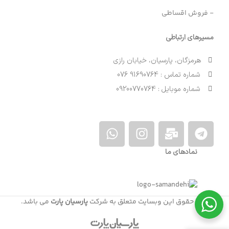
- فروش اقساطی
مسیرهای ارتباطی
هرمزگان، پارسیان، خیابان رازی
شماره تماس : 91690764 076
شماره موبایل : 09200770764
نمادهای ما
کلیه حقوق این وبسایت متعلق به شرکت
پارسیان پارت
می باشد.