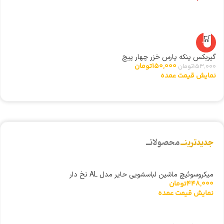
-2%
گیربکس پنکه پارس خزر چهار پیچ
ا
150,000
تومان
153,000
تومان
0
نمایش قیمت عمده
ن
جدیدترینــ
محصولاتــ
میکروسوئیچ ماشین لباسشویی حایر مدل AL نخ دار
448,000
تومان
نمایش قیمت عمده