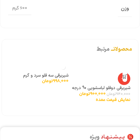
وزن
600 گرم
محصولاتــ
مرتبط
شیربرقی سه قلو سرد و گرم
شیرب
-4%
998,000
تومان
000
سامسونگ
نما
شیربرقی دوقلو لباسشویی 90 درجه
900,000
تومان
توشیبا
940,000
تومان
نمایش قیمت عمده
پـیـشـنـهـاد
ویـژه