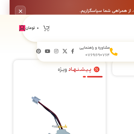
×
. از همراهی شما سپاسگزاریم.
0
تومان
مشاوره و راهنمایی
07691690764
پـیـشـنـهـاد
ویـژه