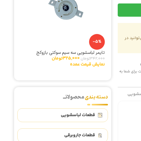
وانید در
-25%
-5%
ریل سینی مای
تایمر لباسشویی سه سیم سوکتی بازوکج
185,000
325,000
تومان
342,000
تومان
نمایش ق
نمایش قیمت عمده
 هزینه پست برای شما به
سشویی
دسته بندی
محصولاتــ
قطعات لباسشویی
قطعات جاروبرقی