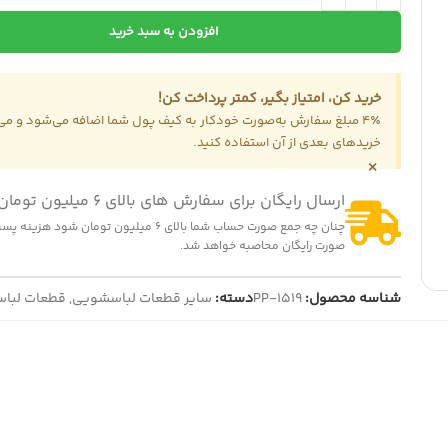
افزودن به سبد خرید
-14%
المنت هواپز 1300 وات
خرید کن، امتیاز بگیر، کمتر پرداخت کن!
322,000
تومان
375,000
تومان
4٪ مبلغ سفارش به‌صورت خودکار به کیف پول شما اضافه می‌شود و می‌ت
نمایش قیمت عمده
-2
خریدهای بعدی از آن استفاده کنید.
×
بکس پنکه پارس خزر چهار پیچ
150,000
تومان
153,0
تومان
ارسال رایگان برای سفارش های بالای 6 میلیون تومان
ایش قیمت عمده
چنان چه جمع صورت حساب شما بالای 6 میلیون تومان شود
صورت رایگان محاصبه خواهد شد.
شناسه محصول:
PP-1519
دسته:
سایر قطعات لباسشویی
,
قطعات لبا