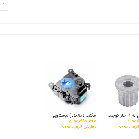
600 
خار کوچک
مگنت (کشنده) لباسشویی
تومان
980,000
تومان
توشیبا مدل HM-15N-4
یمت عمده
نمایش قیمت عمده