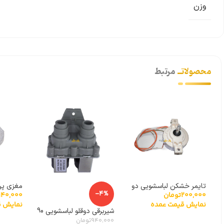
وزن
محصولاتــ
مرتبط
تایمر خشکن لباسشویی دو
مغزی پروانه 11 
-4%
140,000
200,000
تومان
قلو 2 سیم
نمایش ق
نمایش قیمت عمده
شیربرقی دوقلو لباسشویی 90
درجه توشیبا
940,000
تومان