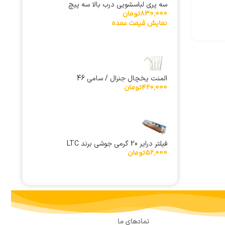
سه پری لباسشویی درب بالا سه پیچ
830,000
تومان
نمایش قیمت عمده
المنت یخچال جنرال / سامی 46
420,000
تومان
فیلتر درایر 20 گرمی جوشی برند LTC
52,000
تومان
نمادهای ما